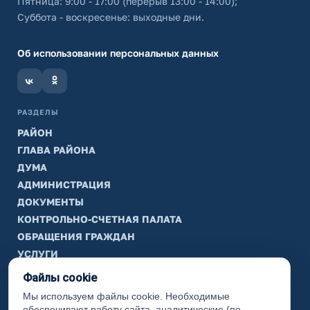
Пятница: 9:00 - 17:00 (перерыв 13:00 - 14:00);
Суббота - воскресенье: выходные дни.
Об использовании персональных данных
РАЗДЕЛЫ
РАЙОН
ГЛАВА РАЙОНА
ДУМА
АДМИНИСТРАЦИЯ
ДОКУМЕНТЫ
КОНТРОЛЬНО-СЧЕТНАЯ ПАЛАТА
ОБРАЩЕНИЯ ГРАЖДАН
УСЛУГИ
ТИК
Файлы cookie
Мы используем файлы cookie. Необходимые
ИНФОРМАЦИЯ
обеспечивают работу сайта, аналитические (по