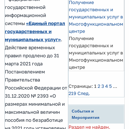
Получение
государственной
государственных и
информационной
муниципальных услуг в
системы
«Единый портал
Многофункциональном
центре
государственных и
Получение
муниципальных услуг»
.
государственных и
Действие временных
муниципальных услуг в
правил продлено до 31
Многофункциональном
марта 2021 года
центре
Постановлением
Правительства
Страницы:
1
2
3
4
5
...
Российской Федерации от
219
След.
31.12.2020 № 2393 «О
размерах минимальной и
События и
максимальной величин
Мероприятия
пособия по безработице
Раздел не найден.
на 2021 год» установлены