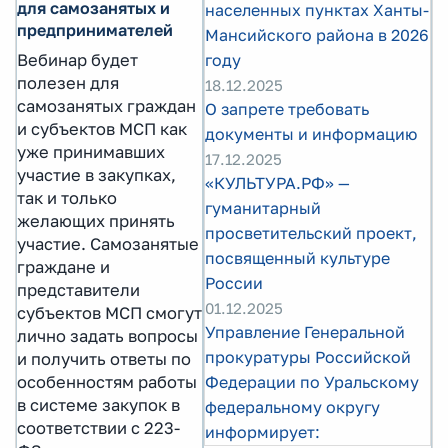
для самозанятых и
населенных пунктах Ханты-
предпринимателей
Мансийского района в 2026
Вебинар будет
году
полезен для
18.12.2025
самозанятых граждан
О запрете требовать
и субъектов МСП как
документы и информацию
уже принимавших
17.12.2025
участие в закупках,
«КУЛЬТУРА.РФ» —
так и только
гуманитарный
желающих принять
просветительский проект,
участие. Самозанятые
посвященный культуре
граждане и
России
представители
01.12.2025
субъектов МСП смогут
Управление Генеральной
лично задать вопросы
прокуратуры Российской
и получить ответы по
особенностям работы
Федерации по Уральскому
в системе закупок в
федеральному округу
соответствии с 223-
информирует: