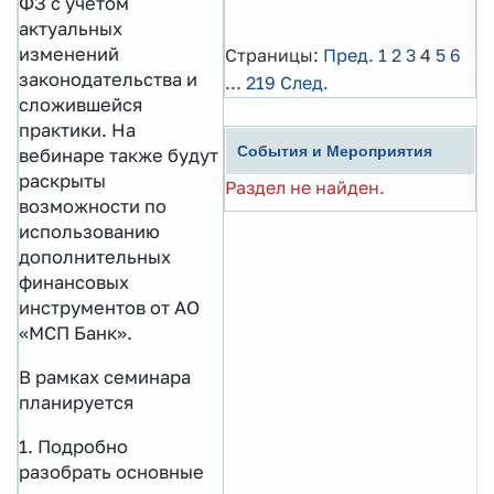
ФЗ с учетом
актуальных
изменений
Страницы:
Пред.
1
2
3
4
5
6
законодательства и
...
219
След.
сложившейся
практики. На
События и Мероприятия
вебинаре также будут
раскрыты
Раздел не найден.
возможности по
использованию
дополнительных
финансовых
инструментов от АО
«МСП Банк».
В рамках семинара
планируется
1. Подробно
разобрать основные