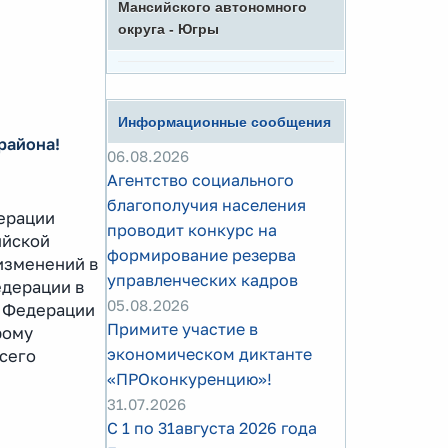
Мансийского автономного
округа - Югры
Информационные сообщения
района!
06.08.2026
Агентство социального
благополучия населения
ерации
проводит конкурс на
ийской
формирование резерва
изменений в
управленческих кадров
едерации в
05.08.2026
й Федерации
Примите участие в
рому
экономическом диктанте
сего
«ПРОконкуренцию»!
31.07.2026
С 1 по 31августа 2026 года