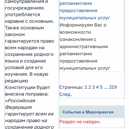
самоуправления и
регламентами
госучреждениях
предоставления
употребляется
муниципальных услуг
наравне с основным.
Информируем Вас о
Также основным
возможности
законом
ознакомления с
гарантируется право
административными
всем народам на
регламентами
сохранение родного
языка и создание
предоставления
условий для его
муниципальных услуг
изучения. В новую
редакцию
Страницы:
1
2
3
4
5
...
219
Конституции будет
внесена поправка:
След.
«Российская
Федерация
События и Мероприятия
гарантирует всем ее
народам право на
Раздел не найден.
сохранение родного