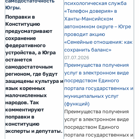
самодостаточность
психологическая служба
Югры.
«Телефон доверия» в
Поправки в
Ханты-Мансийском
Конституцию
автономном округе – Югре
предусматривают
проводит акцию
сохранение
«Семейные отношения: как
федеративного
сохранить баланс»
устройства, а Югра
07.07.2026
останется
Преимущества получения
самодостаточным
услуг в электронном виде
регионом, где будут
посредством Единого
защищены культура и
портала государственных и
язык коренных
малочисленных
муниципальных услуг
народов. Так
(функций)
комментируют
Преимущества получения
поправки в
услуг в электронном виде
конституцию
посредством Единого
эксперты и депутаты.
портала государственных и