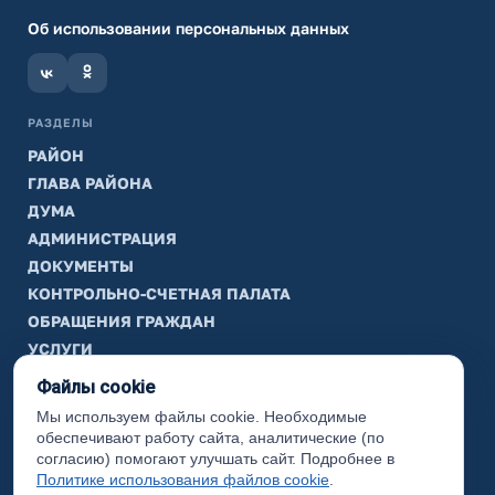
Об использовании персональных данных
РАЗДЕЛЫ
РАЙОН
ГЛАВА РАЙОНА
ДУМА
АДМИНИСТРАЦИЯ
ДОКУМЕНТЫ
КОНТРОЛЬНО-СЧЕТНАЯ ПАЛАТА
ОБРАЩЕНИЯ ГРАЖДАН
УСЛУГИ
ТИК
Файлы cookie
Мы используем файлы cookie. Необходимые
ИНФОРМАЦИЯ
обеспечивают работу сайта, аналитические (по
Законодательная карта
согласию) помогают улучшать сайт. Подробнее в
Политике использования файлов cookie
.
Карта сайта