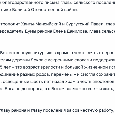
н благодарственного письма главы сельского поселен
тнике Великой Отечественной войны.
рополит Ханты-Мансийский и Сургутский Павел, глав
дседатель Думы района Елена Данилова, глава сельс
 Божественную литургию в храме в честь святых перв
ителям деревни Ярков с искренними словами поддержк
95 лет – это возраст зрелости и большой жизненной ис
динение разных родов, перемены – и смогла сохранит
м, освященный шесть лет назад храм в честь апостолов
 Бога не до порога, а с Богом возможно все – и жить, 
лаву района и главу поселения за совместную работу