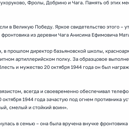
хоруково, Фролы, Добрино и Чага. Память об этих мес
сли в Великую Победу. Яркое свидетельство этого – у
 фронтовика из деревни Чага Анисима Ефимовича Мат
н, в прошлом директор базьяновской школы, красноа
нитном артиллерийском полку. За образцовое выполн
лесть и мужество 20 октября 1944 года он был награ
связистом, всегда и своевременно обеспечивал телеф
0 октября 1944 года зачастую под огнем противника ус
ый, смелый и стойкий воин».
нулась в семью – она была вручена внучке фронтовика