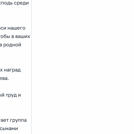
осподь среди
иси нашего
тобы в ваших
на родной
х наград
ева.
й труд и
ает группа
исьмами