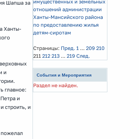
имущественных и земельных
ия Шапша за
отношений администрации
Ханты-Мансийского района
по предоставлению жилья
а Ханты-
детям-сиротам
кого
Страницы:
Пред.
1
...
209
210
211
212
213
...
219
След.
оверховных
и и
События и Мероприятия
тории.
Раздел не найден.
ь главное:
 Петра и
и строить, и
, пожелал