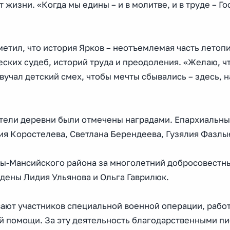
 жизни. «Когда мы едины – и в молитве, и в труде – Г
етил, что история Ярков – неотъемлемая часть летоп
еских судеб, историй труда и преодоления. «Желаю, ч
звучал детский смех, чтобы мечты сбывались – здесь, 
тели деревни были отмечены наградами. Епархиальны
ия Коростелева, Светлана Берендеева, Гузялия Фазлы
ы-Мансийского района за многолетний добросовестны
ены Лидия Ульянова и Ольга Гаврилюк.
ают участников специальной военной операции, работ
й помощи. За эту деятельность благодарственными п