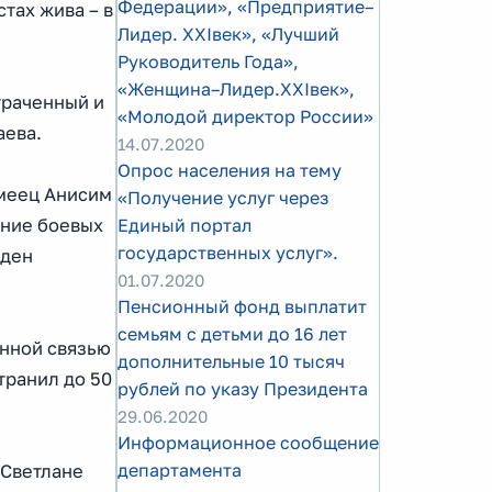
Федерации», «Предприятие–
тах жива – в
Лидер. XXIвек», «Лучший
Руководитель Года»,
«Женщина–Лидер.XXIвек»,
траченный и
«Молодой директор России»
аева.
14.07.2020
Опрос населения на тему
рмеец Анисим
«Получение услуг через
ение боевых
Единый портал
государственных услуг».
жден
01.07.2020
Пенсионный фонд выплатит
семьям с детьми до 16 лет
онной связью
дополнительные 10 тысяч
транил до 50
рублей по указу Президента
29.06.2020
Информационное сообщение
департамента
 Светлане