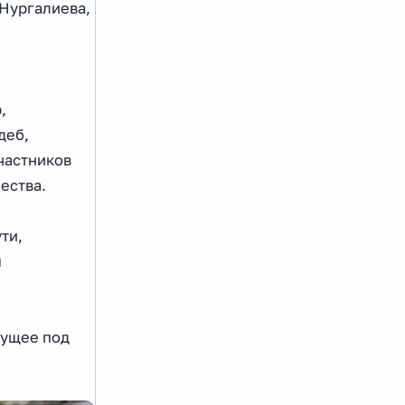
 Нургалиева,
,
деб,
частников
ества.
ти,
м
дущее под