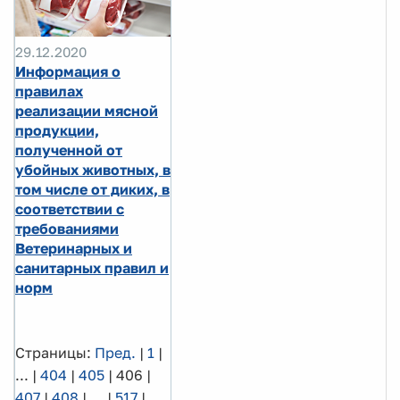
29.12.2020
Информация о
правилах
реализации мясной
продукции,
полученной от
убойных животных, в
том числе от диких, в
соответствии с
требованиями
Ветеринарных и
санитарных правил и
норм
Страницы:
Пред.
|
1
|
...
|
404
|
405
|
406
|
407
|
408
|
...
|
517
|