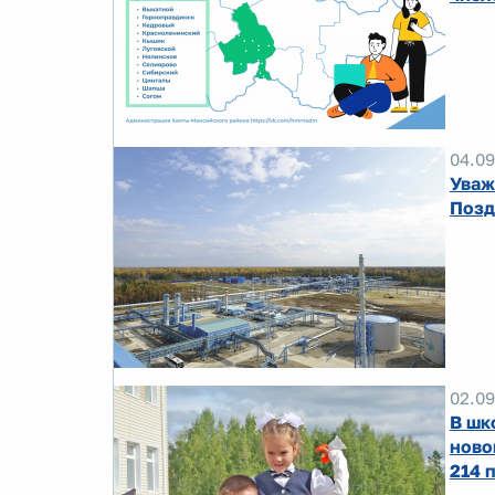
04.09
Уваж
Позд
02.09
В шк
ново
214 