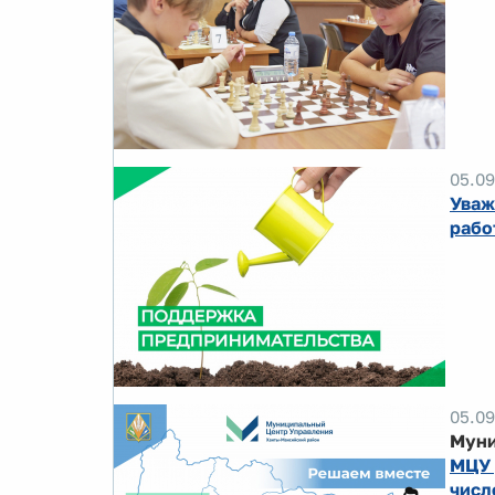
05.09
Уваж
рабо
05.09
Муни
МЦУ 
числ