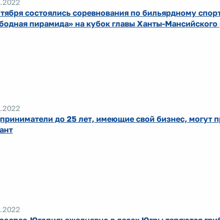
.2022
нтября состоялись соревнования по бильярдному спор
бодная пирамида» на кубок главы Ханты-Мансийского
.2022
приниматели до 25 лет, имеющие свой бизнес, могут 
рант
.2022