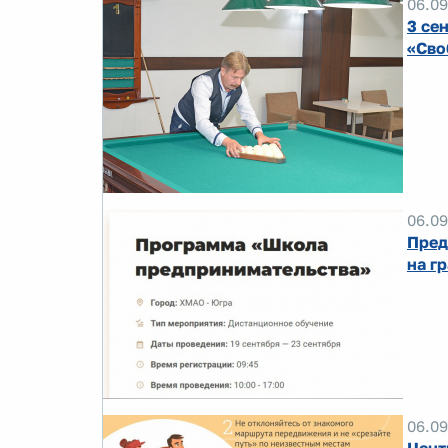
06.09
3 се
«Сво
06.09
Пред
на г
06.09