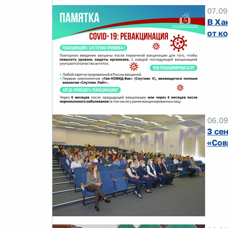
07.09
В Ха
от к
06.09
3 се
«Сов