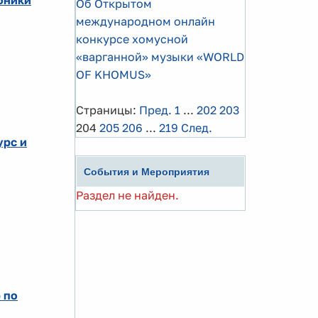
бники
Об Открытом
международном онлайн
конкурсе хомусной
«варганной» музыки «WORLD
OF KHOMUS»
Страницы:
Пред.
1
...
202
203
204
205
206
...
219
След.
урс и
События и Мероприятия
Раздел не найден.
 по