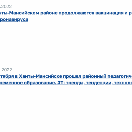
.2022
нты-Мансийском районе продолжаются вакцинация и 
оронавируса
.2022
нтября в Ханты-Мансийске прошел районный педагогич
ременное образование. 3Т: тренды, тенденции, технол