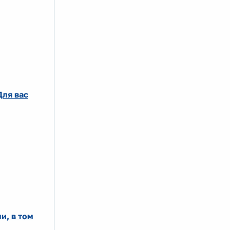
ля вас
и, в том