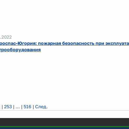
.2022
роспас-Югория: пожарная безопасность при эксплуат
трооборудования
2
|
253
|
...
|
516
|
След.