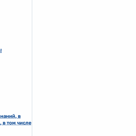
!
наний, в
 в том числе