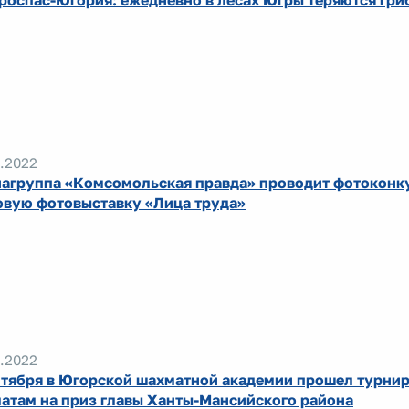
роспас-Югория: ежедневно в лесах Югры теряются гри
.2022
агруппа «Комсомольская правда» проводит фотоконк
овую фотовыставку «Лица труда»
.2022
нтября в Югорской шахматной академии прошел турнир
атам на приз главы Ханты-Мансийского района