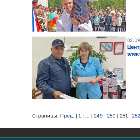
02.09
Цент
элек
Страницы:
Пред.
|
1
|
...
|
249
|
250
|
251
|
25