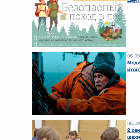
Цент
06.09
Меди
итог
06.09
2 се
шахм