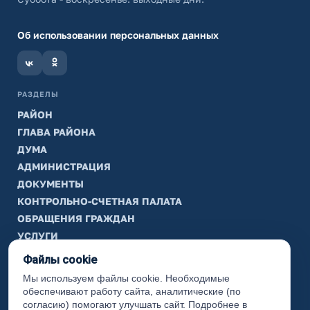
Об использовании персональных данных
РАЗДЕЛЫ
РАЙОН
ГЛАВА РАЙОНА
ДУМА
АДМИНИСТРАЦИЯ
ДОКУМЕНТЫ
КОНТРОЛЬНО-СЧЕТНАЯ ПАЛАТА
ОБРАЩЕНИЯ ГРАЖДАН
УСЛУГИ
ТИК
Файлы cookie
Мы используем файлы cookie. Необходимые
ИНФОРМАЦИЯ
обеспечивают работу сайта, аналитические (по
Законодательная карта
согласию) помогают улучшать сайт. Подробнее в