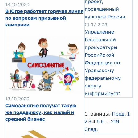
проект,
13.10.2020
посвященный
В Югре работает горячая линия
культуре России
по вопросам призывной
кампании
01.12.2025
Управление
Генеральной
прокуратуры
Российской
Федерации по
Уральскому
федеральному
округу
информирует:
13.10.2020
Самозанятые получат такую
же поддержку, как малый и
Страницы:
Пред.
1
средний бизнес
2
3
4
5
6
...
219
След.