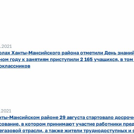
.2021
олах Ханты-Мансийского района отметили День знаний
ном году к занятиям приступили 2 165 учащихся, в том
оклассников
.2021
нты-Мансийском районе 29 августа стартовало досроч
сование, в котором принимают участие работники пре
егазовой отрасли, а также жители труднодоступных и