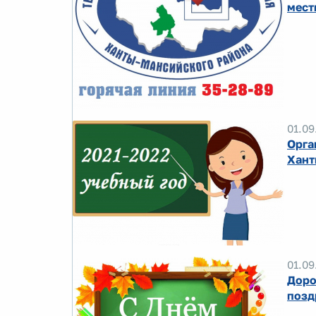
мест
01.09
Орга
Хант
01.09
Доро
позд