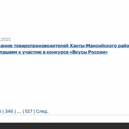
.2021
анию товаропроизводителей Ханты-Мансийского райо
лашаем к участию в конкурсе «Вкусы России»
5
|
346
|
...
|
517
|
След.