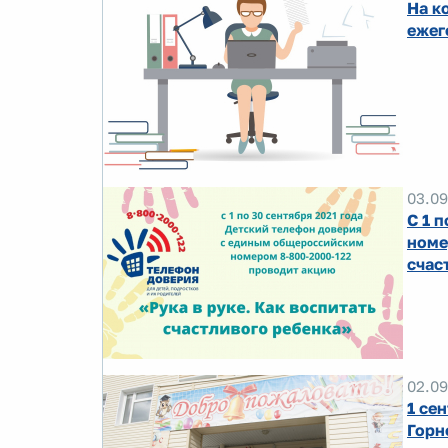
На к
ежег
03.09
С 1 
номе
счас
02.09
1 се
Горн