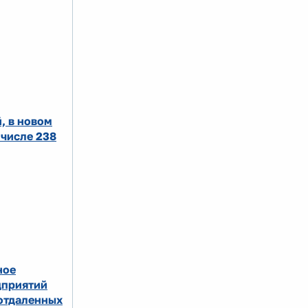
, в новом
 числе 238
ное
дприятий
 отдаленных