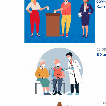
обуч
Хант
03.09
В Ха
03.09