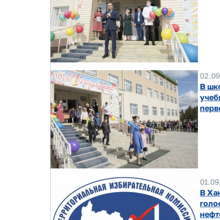
02.09
В шк
учеб
перв
01.09
В Ха
голо
нефт