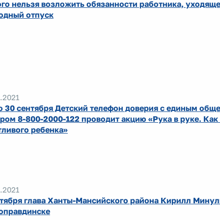
ого нельзя возложить обязанности работника, уходяще
одный отпуск
.2021
по 30 сентября Детский телефон доверия с единым об
ром 8-800-2000-122 проводит акцию «Рука в руке. Как
тливого ребенка»
.2021
нтября глава Ханты-Мансийского района Кирилл Минул
оправдинске