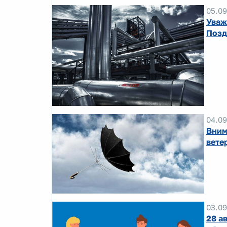
05.09
Уваж
Позд
04.09
Вним
вете
03.09
28 а