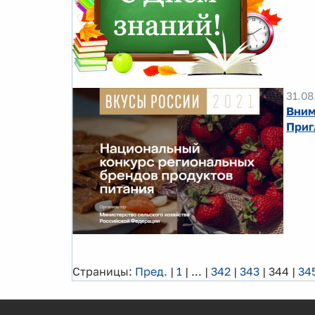
31.08
Вним
Приг
Страницы:
Пред.
|
1
|
...
|
342
|
343
|
344
|
34