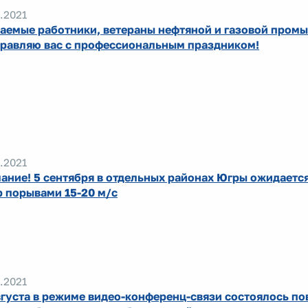
.2021
аемые работники, ветераны нефтяной и газовой пром
равляю вас с профессиональным праздником!
.2021
ание! 5 сентября в отдельных районах Югры ожидаетс
р порывами 15-20 м/с
.2021
вгуста в режиме видео-конференц-связи состоялось по