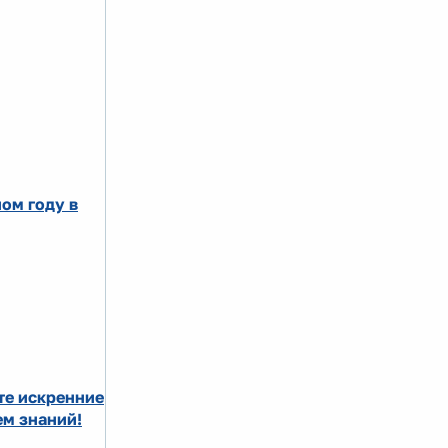
ом году в
те искренние
ем знаний!