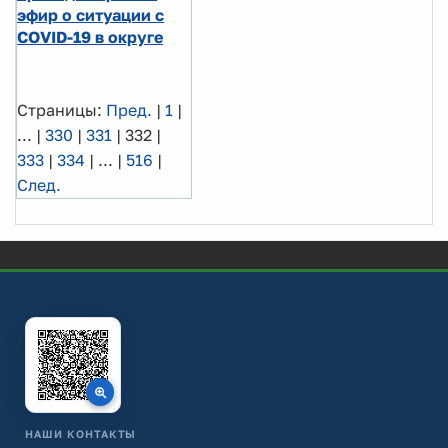
эфир о ситуации c
COVID-19 в округе
Страницы:
Пред.
|
1
|
...
|
330
|
331
|
332
|
333
|
334
|
...
|
516
|
След.
НАШИ КОНТАКТЫ