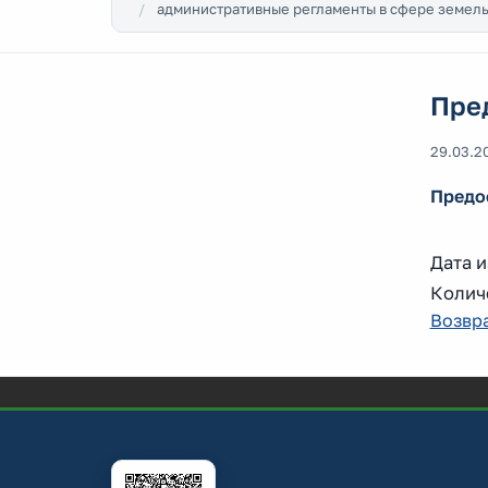
административные регламенты в сфере земел
Пред
29.03.2
Предос
Дата и
Количе
Возвра