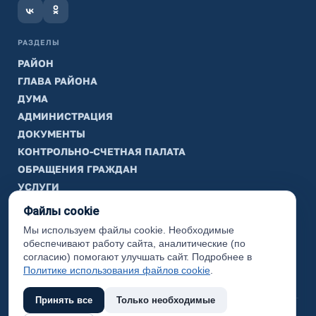
РАЗДЕЛЫ
РАЙОН
ГЛАВА РАЙОНА
ДУМА
АДМИНИСТРАЦИЯ
ДОКУМЕНТЫ
КОНТРОЛЬНО-СЧЕТНАЯ ПАЛАТА
ОБРАЩЕНИЯ ГРАЖДАН
УСЛУГИ
ТИК
Файлы cookie
Мы используем файлы cookie. Необходимые
ИНФОРМАЦИЯ
обеспечивают работу сайта, аналитические (по
Законодательная карта
согласию) помогают улучшать сайт. Подробнее в
Политике использования файлов cookie
.
Карта сайта
Принять все
Только необходимые
(с) 2017 Ханты-Мансийский район, официальный сайт