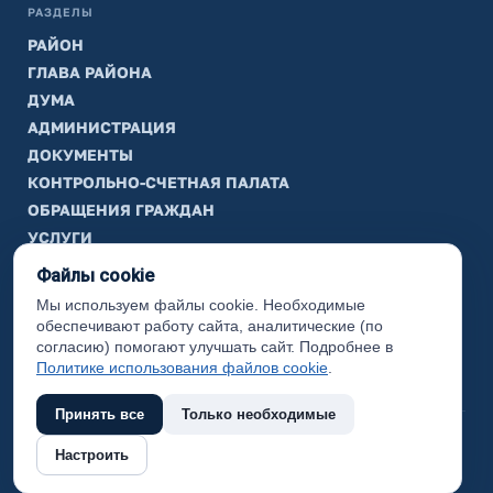
РАЗДЕЛЫ
РАЙОН
ГЛАВА РАЙОНА
ДУМА
АДМИНИСТРАЦИЯ
ДОКУМЕНТЫ
КОНТРОЛЬНО-СЧЕТНАЯ ПАЛАТА
ОБРАЩЕНИЯ ГРАЖДАН
УСЛУГИ
ТИК
Файлы cookie
Мы используем файлы cookie. Необходимые
ИНФОРМАЦИЯ
обеспечивают работу сайта, аналитические (по
Законодательная карта
согласию) помогают улучшать сайт. Подробнее в
Политике использования файлов cookie
.
Карта сайта
Принять все
Только необходимые
(с) 2017 Ханты-Мансийский район, официальный сайт
Настроить
администрации