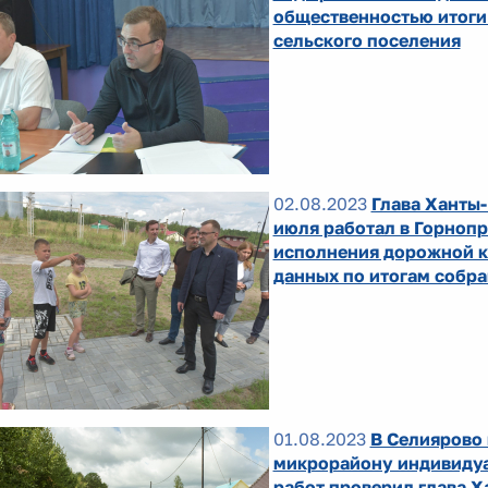
общественностью итоги
сельского поселения
02.08.2023
Глава Ханты
июля работал в Горнопр
исполнения дорожной к
данных по итогам собр
01.08.2023
В Селиярово 
микрорайону индивидуа
работ проверил глава 