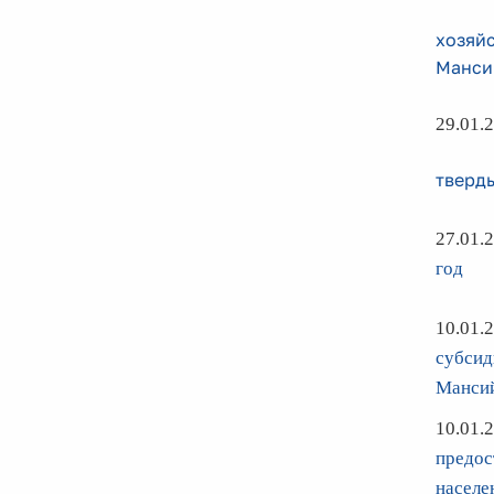
хозяйс
Манси
29.01.
тверд
27.01.
год
10.01.
субсид
Мансий
10.01.
предос
населе