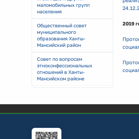
реализ
маломобильных групп
24.12.
населения
2019 
Общественный совет
муниципального
образования Ханты-
Прото
Мансийский район
социал
Совет по вопросам
Прото
этноконфессиональных
социал
отношений в Ханты-
Мансийском районе