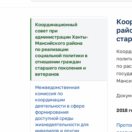
Коо
Координационный
рай
совет при
администрации Ханты-
стар
Мансийского района
по реализации
Коорд
социальной политики в
полит
отношении граждан
по ра
старшего поколения и
госуда
ветеранов
Манси
Межведомственная
комиссия по
Докум
координации
деятельности в сфере
2018 г
формирования
доступной среды
жизнедеятельности для
Прото
инвалидов и других