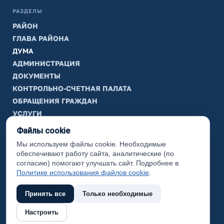
РАЗДЕЛЫ
РАЙОН
ГЛАВА РАЙОНА
ДУМА
АДМИНИСТРАЦИЯ
ДОКУМЕНТЫ
КОНТРОЛЬНО-СЧЕТНАЯ ПАЛАТА
ОБРАЩЕНИЯ ГРАЖДАН
УСЛУГИ
ТИК
Файлы cookie
Мы используем файлы cookie. Необходимые
ИНФОРМАЦИЯ
обеспечивают работу сайта, аналитические (по
Законодательная карта
согласию) помогают улучшать сайт. Подробнее в
Политике использования файлов cookie
.
Карта сайта
Принять все
Только необходимые
(с) 2017 Ханты-Мансийский район, официальный сайт
Настроить
администрации