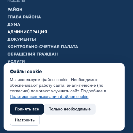
РАЗДЕЛЫ
РАЙОН
ГЛАВА РАЙОНА
ДУМА
АДМИНИСТРАЦИЯ
ДОКУМЕНТЫ
КОНТРОЛЬНО-СЧЕТНАЯ ПАЛАТА
ОБРАЩЕНИЯ ГРАЖДАН
УСЛУГИ
ТИК
Файлы cookie
Мы используем файлы cookie. Необходимые
ИНФОРМАЦИЯ
обеспечивают работу сайта, аналитические (по
Законодательная карта
согласию) помогают улучшать сайт. Подробнее в
Политике использования файлов cookie
.
Карта сайта
Принять все
Только необходимые
(с) 2017 Ханты-Мансийский район, официальный сайт
Настроить
администрации