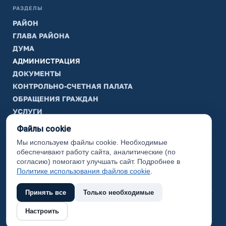
РАЗДЕЛЫ
РАЙОН
ГЛАВА РАЙОНА
ДУМА
АДМИНИСТРАЦИЯ
ДОКУМЕНТЫ
КОНТРОЛЬНО-СЧЕТНАЯ ПАЛАТА
ОБРАЩЕНИЯ ГРАЖДАН
УСЛУГИ
ТИК
Файлы cookie
Мы используем файлы cookie. Необходимые
ИНФОРМАЦИЯ
обеспечивают работу сайта, аналитические (по
Законодательная карта
согласию) помогают улучшать сайт. Подробнее в
Политике использования файлов cookie
.
Карта сайта
Принять все
Только необходимые
(с) 2017 Ханты-Мансийский район, официальный сайт
Настроить
администрации