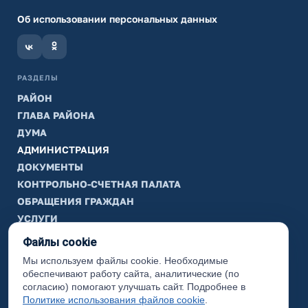
Об использовании персональных данных
РАЗДЕЛЫ
РАЙОН
ГЛАВА РАЙОНА
ДУМА
АДМИНИСТРАЦИЯ
ДОКУМЕНТЫ
КОНТРОЛЬНО-СЧЕТНАЯ ПАЛАТА
ОБРАЩЕНИЯ ГРАЖДАН
УСЛУГИ
ТИК
Файлы cookie
Мы используем файлы cookie. Необходимые
ИНФОРМАЦИЯ
обеспечивают работу сайта, аналитические (по
Законодательная карта
согласию) помогают улучшать сайт. Подробнее в
Политике использования файлов cookie
.
Карта сайта