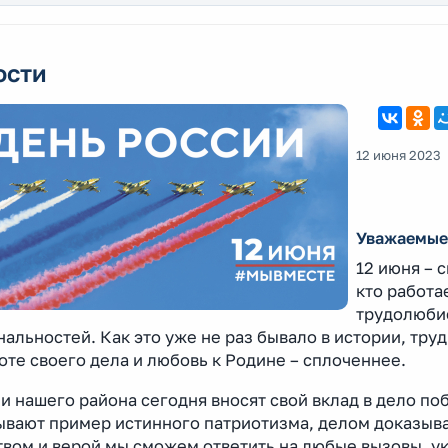
ости
12 июня 2023
Уважаемые 
12 июня – 
кто работа
трудолюбие
альностей. Как это уже не раз бывало в истории, тру
оте своего дела и любовь к Родине – сплоченнее.
и нашего района сегодня вносят свой вклад в дело п
ывают пример истинного патриотизма, делом доказывая
твом и верой мы сможем ответить на любые вызовы, у