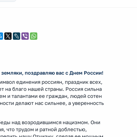
земляки, поздравляю вас с Днем России!
символ единения россиян, праздник всех,
ет на благо нашей страны. Россия сильна
м и талантами ее граждан, людей сотен
дности делают нас сильнее, а уверенность
обеды над возродившимся нацизмом. Они
, что трудом и ратной доблестью,
крепить нашу Отчизну, сделав ее мощным