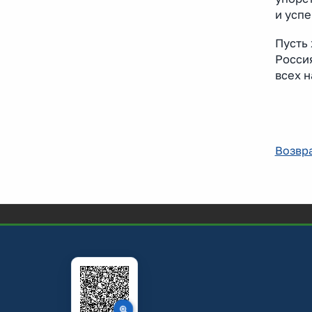
и усп
Пусть 
Россия
всех н
Возвра