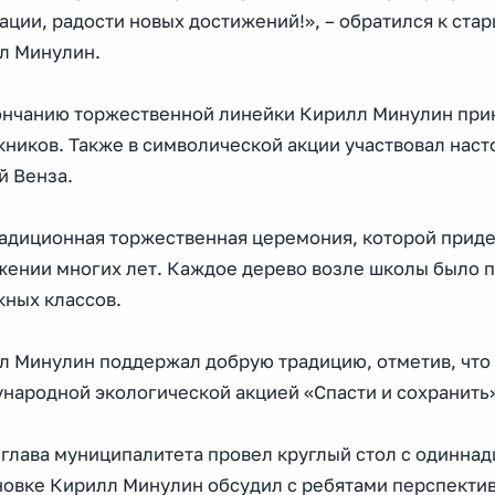
ации, радости новых достижений!», – обратился к ст
л Минулин.
ончанию торжественной линейки Кирилл Минулин прин
кников. Также в символической акции участвовал наст
й Венза.
радиционная торжественная церемония, которой приде
жении многих лет. Каждое дерево возле школы было 
кных классов.
л Минулин поддержал добрую традицию, отметив, что в
народной экологической акцией «Спасти и сохранить»
 глава муниципалитета провел круглый стол с одинна
новке Кирилл Минулин обсудил с ребятами перспектив