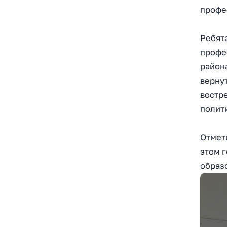
профе
Ребят
профе
района
вернут
востр
полит
Отмет
этом г
образ