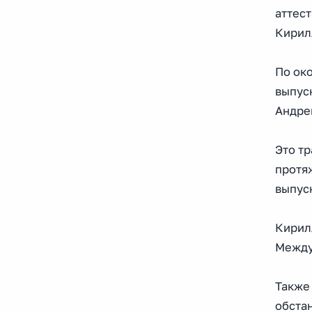
аттест
Кирил
По ок
выпус
Андре
Это т
протя
выпус
Кирил
Между
Также
обста