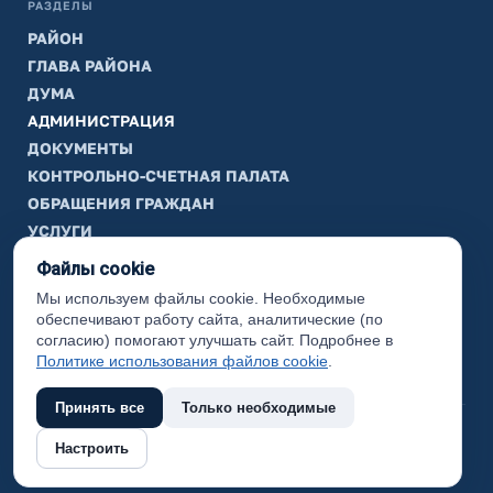
РАЗДЕЛЫ
РАЙОН
ГЛАВА РАЙОНА
ДУМА
АДМИНИСТРАЦИЯ
ДОКУМЕНТЫ
КОНТРОЛЬНО-СЧЕТНАЯ ПАЛАТА
ОБРАЩЕНИЯ ГРАЖДАН
УСЛУГИ
ТИК
Файлы cookie
Мы используем файлы cookie. Необходимые
ИНФОРМАЦИЯ
обеспечивают работу сайта, аналитические (по
Законодательная карта
согласию) помогают улучшать сайт. Подробнее в
Политике использования файлов cookie
.
Карта сайта
Принять все
Только необходимые
(с) 2017 Ханты-Мансийский район, официальный сайт
Настроить
администрации