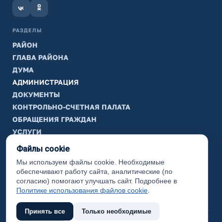
РАЗДЕЛЫ
РАЙОН
ГЛАВА РАЙОНА
ДУМА
АДМИНИСТРАЦИЯ
ДОКУМЕНТЫ
КОНТРОЛЬНО-СЧЕТНАЯ ПАЛАТА
ОБРАЩЕНИЯ ГРАЖДАН
УСЛУГИ
ТИК
Файлы cookie
Мы используем файлы cookie. Необходимые
ИНФОРМАЦИЯ
обеспечивают работу сайта, аналитические (по
Законодательная карта
согласию) помогают улучшать сайт. Подробнее в
Политике использования файлов cookie
.
Карта сайта
Принять все
Только необходимые