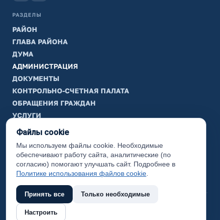
РАЗДЕЛЫ
РАЙОН
ГЛАВА РАЙОНА
ДУМА
АДМИНИСТРАЦИЯ
ДОКУМЕНТЫ
КОНТРОЛЬНО-СЧЕТНАЯ ПАЛАТА
ОБРАЩЕНИЯ ГРАЖДАН
УСЛУГИ
ТИК
Файлы cookie
Мы используем файлы cookie. Необходимые
ИНФОРМАЦИЯ
обеспечивают работу сайта, аналитические (по
Законодательная карта
согласию) помогают улучшать сайт. Подробнее в
Политике использования файлов cookie
.
Карта сайта
Принять все
Только необходимые
(с) 2017 Ханты-Мансийский район, официальный сайт
Настроить
администрации