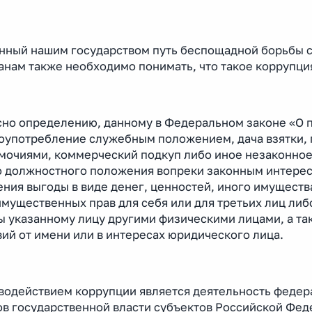
нный нашим государством путь беспощадной борьбы с 
анам также необходимо понимать, что такое коррупци
сно определению, данному в Федеральном законе «О п
лоупотребление служебным положением, дача взятки, 
мочиями, коммерческий подкуп либо иное незаконно
о должностного положения вопреки законным интереса
ния выгоды в виде денег, ценностей, иного имуществ
имущественных прав для себя или для третьих лиц либ
ы указанному лицу другими физическими лицами, а 
ий от имени или в интересах юридического лица.
водействием коррупции является деятельность федера
ов государственной власти субъектов Российской Фед