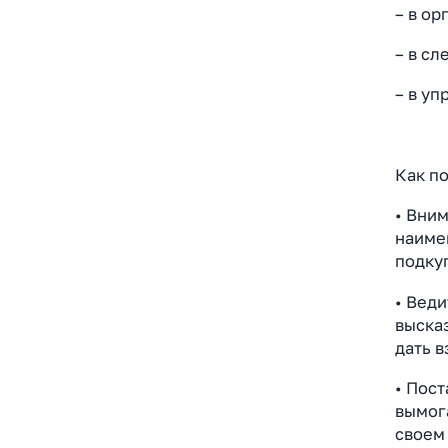
– в ор
– в с
– в уп
Как по
• Вни
наимен
подкуп
• Веди
высказ
дать в
• Пост
вымог
своем