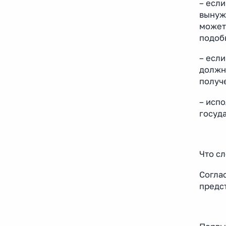
– есл
вынуж
может
подоб
– есл
должно
получ
– исп
госуд
Что сл
Согла
предст