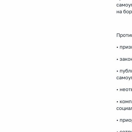
самоу
на бо
Проти
• приз
• зако
• публ
самоу
• нео
• ком
социа
• при
• сот