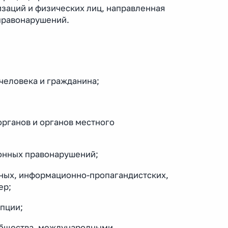
изаций и физических лиц, направленная
правонарушений.
 человека и гражданина;
органов и органов местного
ионных правонарушений;
нных, информационно-пропагандистских,
ер;
пции;
 общества, международными