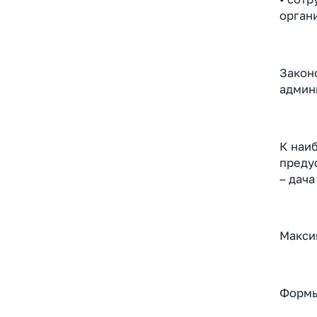
орган
Закон
админ
К наи
предус
– дача
Максим
Формы