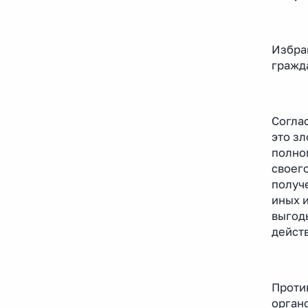
Избра
гражд
Согла
это з
полно
своег
получе
иных 
выгод
действ
Проти
орган