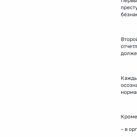
Первый
престу
безна
Второй
отчетл
должен
Каждый
осозна
норма
Кроме
– в ор