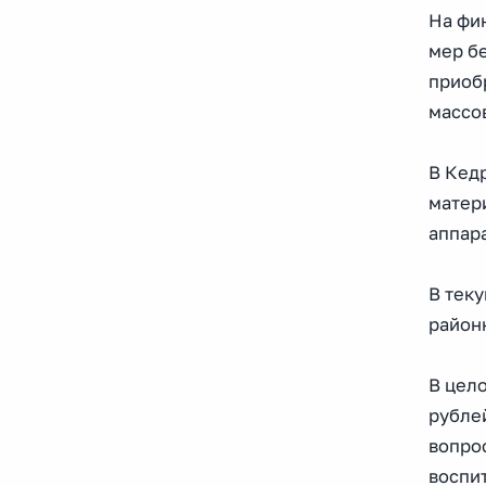
На фи
мер б
приоб
массо
В Кед
матер
аппар
В тек
район
В цел
рубле
вопро
воспи