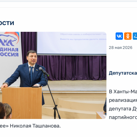
ости
28 мая 2026
Депутатска
В Ханты-М
реализация
депутата Д
партийного
ее» Николая Ташланова.