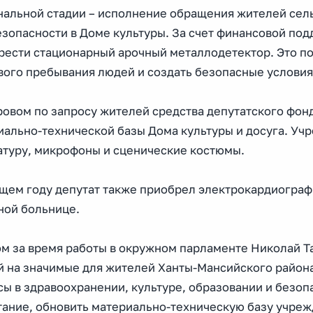
нальной стадии – исполнение обращения жителей сел
езопасности в Доме культуры. За счет финансовой по
рести стационарный арочный металлодетектор. Это по
вого пребывания людей и создать безопасные условия
ровом по запросу жителей средства депутатского фон
иально-технической базы Дома культуры и досуга. У
атуру, микрофоны и сценические костюмы.
ущем году депутат также приобрел электрокардиограф
ной больнице.
ом за время работы в окружном парламенте Николай Т
й на значимые для жителей Ханты-Мансийского района
сы в здравоохранении, культуре, образовании и безоп
тание, обновить материально-техническую базу учреж