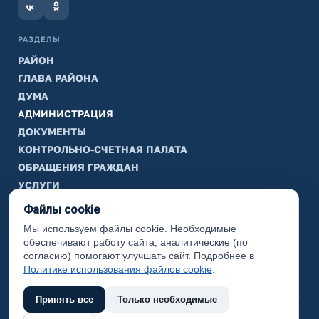
РАЗДЕЛЫ
РАЙОН
ГЛАВА РАЙОНА
ДУМА
АДМИНИСТРАЦИЯ
ДОКУМЕНТЫ
КОНТРОЛЬНО-СЧЕТНАЯ ПАЛАТА
ОБРАЩЕНИЯ ГРАЖДАН
УСЛУГИ
ТИК
Файлы cookie
Мы используем файлы cookie. Необходимые
ИНФОРМАЦИЯ
обеспечивают работу сайта, аналитические (по
Законодательная карта
согласию) помогают улучшать сайт. Подробнее в
Политике использования файлов cookie
.
Карта сайта
Принять все
Только необходимые
(с) 2017 Ханты-Мансийский район, официальный сайт