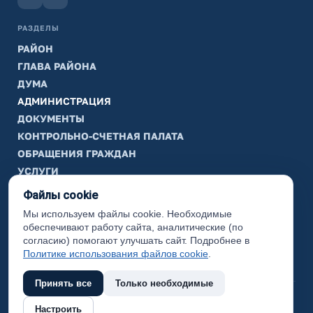
РАЗДЕЛЫ
РАЙОН
ГЛАВА РАЙОНА
ДУМА
АДМИНИСТРАЦИЯ
ДОКУМЕНТЫ
КОНТРОЛЬНО-СЧЕТНАЯ ПАЛАТА
ОБРАЩЕНИЯ ГРАЖДАН
УСЛУГИ
ТИК
Файлы cookie
Мы используем файлы cookie. Необходимые
ИНФОРМАЦИЯ
обеспечивают работу сайта, аналитические (по
Законодательная карта
согласию) помогают улучшать сайт. Подробнее в
Политике использования файлов cookie
.
Карта сайта
Принять все
Только необходимые
(с) 2017 Ханты-Мансийский район, официальный сайт
Настроить
администрации