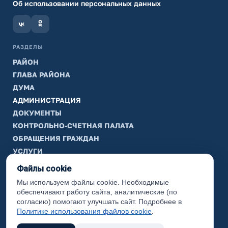
Об использовании персональных данных
РАЗДЕЛЫ
РАЙОН
ГЛАВА РАЙОНА
ДУМА
АДМИНИСТРАЦИЯ
ДОКУМЕНТЫ
КОНТРОЛЬНО-СЧЕТНАЯ ПАЛАТА
ОБРАЩЕНИЯ ГРАЖДАН
УСЛУГИ
ТИК
Файлы cookie
Мы используем файлы cookie. Необходимые
ИНФОРМАЦИЯ
обеспечивают работу сайта, аналитические (по
Законодательная карта
согласию) помогают улучшать сайт. Подробнее в
Политике использования файлов cookie
.
Карта сайта