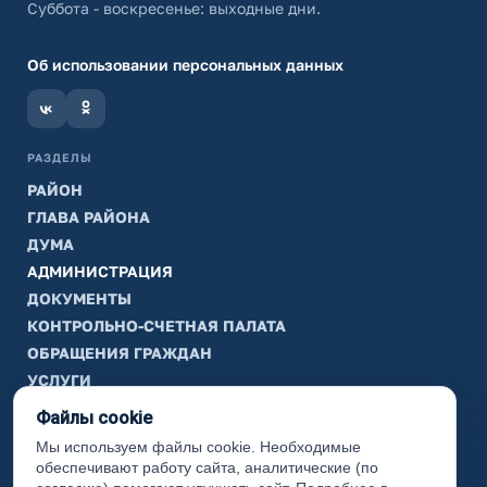
Суббота - воскресенье: выходные дни.
Об использовании персональных данных
РАЗДЕЛЫ
РАЙОН
ГЛАВА РАЙОНА
ДУМА
АДМИНИСТРАЦИЯ
ДОКУМЕНТЫ
КОНТРОЛЬНО-СЧЕТНАЯ ПАЛАТА
ОБРАЩЕНИЯ ГРАЖДАН
УСЛУГИ
ТИК
Файлы cookie
Мы используем файлы cookie. Необходимые
ИНФОРМАЦИЯ
обеспечивают работу сайта, аналитические (по
Законодательная карта