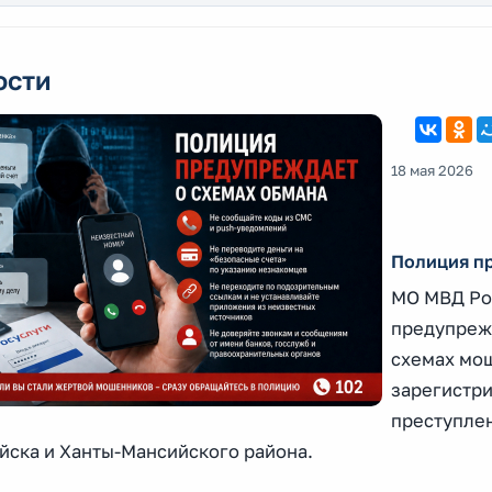
ости
18 мая 2026
Полиция пр
МО МВД Ро
предупреж
схемах мош
зарегистри
преступлен
йска и Ханты-Мансийского района.