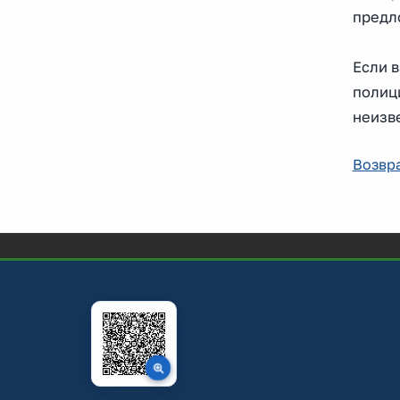
предл
Если 
полици
неизв
Возвра