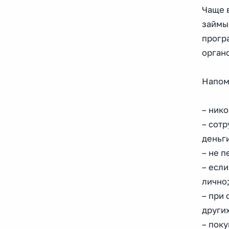
Чаще 
займы 
прогр
органо
Напом
– ник
– сотр
деньги
– не 
– если
лично
– при 
других
– пок