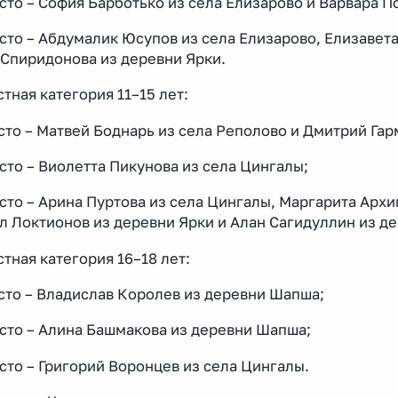
сто – София Барботько из села Елизарово и Варвара П
сто – Абдумалик Юсупов из села Елизарово, Елизавет
 Спиридонова из деревни Ярки.
тная категория 11–15 лет:
сто – Матвей Боднарь из села Реполово и Дмитрий Гар
сто – Виолетта Пикунова из села Цингалы;
сто – Арина Пуртова из села Цингалы, Маргарита Арх
 Локтионов из деревни Ярки и Алан Сагидуллин из де
тная категория 16–18 лет:
сто – Владислав Королев из деревни Шапша;
есто – Алина Башмакова из деревни Шапша;
сто – Григорий Воронцев из села Цингалы.