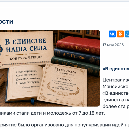
ости
17 мая 2026
«В единств
Централизо
Мансийског
«В единств
единства н
более ста 
иками стали дети и молодежь от 7 до 18 лет.
риятие было организовано для популяризации идей н