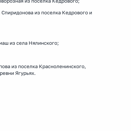
оворозная из поселка Кедрового;
а Спиридонова из поселка Кедрового и
маш из села Нялинского;
ипова из поселка Красноленинского,
ревни Ягурьях.