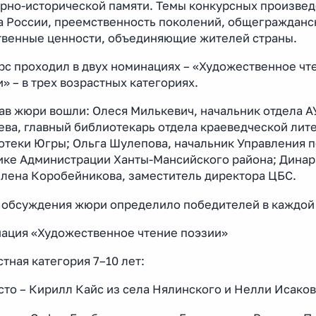
урно-исторической памяти. Темы конкурсных произве
а России, преемственность поколений, общегражданск
твенные ценности, объединяющие жителей страны.
рс проходил в двух номинациях – «Художественное чт
» – в трех возрастных категориях.
тав жюри вошли: Олеся Милькевич, начальник отдела А
ева, главный библиотекарь отдела краеведческой лит
отеки Югры; Ольга Шулепова, начальник Управления по
ике Администрации Ханты-Мансийского района; Динар
Елена Коробейникова, заместитель директора ЦБС.
 обсуждения жюри определило победителей в каждой 
ация «Художественное чтение поэзии»
тная категория 7–10 лет:
сто – Кирилл Кайс из села Нялинского и Нелли Исаков