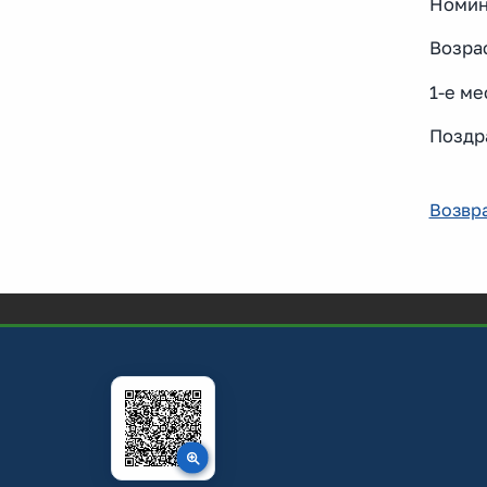
Номин
Возрас
1-е ме
Поздр
Возвра