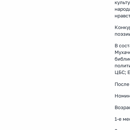
культ
народ
нравс
Конку
поэзии
В сос
Мухач
библи
полит
ЦБС; 
После
Номин
Возрас
1-е ме