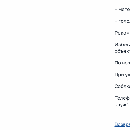
– мете
– голо
Реком
Избег
объек
По во
При у
Соблю
Телефо
служб 
Возвра