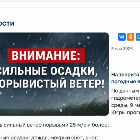
ости
8 мая 2026
На террит
погодные 
По данным 
гидромете
среды, 9 м
Югры прог
ь сильный ветер порывами 25 м/с и более;
ные осадки: дождь, мокрый снег, снег;