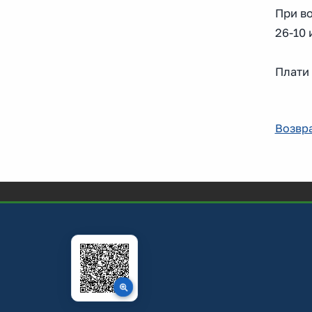
При в
26-10 
Плати
Возвра