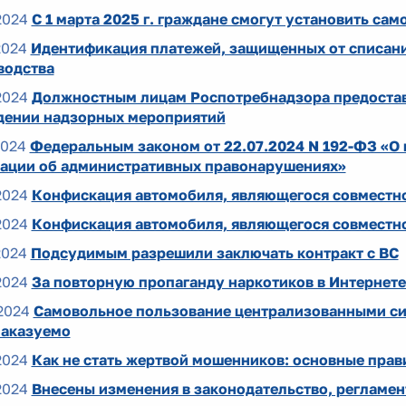
2024
С 1 марта 2025 г. граждане смогут установить са
2024
Идентификация платежей, защищенных от списани
водства
2024
Должностным лицам Роспотребнадзора предоста
дении надзорных мероприятий
2024
Федеральным законом от 22.07.2024 N 192-ФЗ «О 
ации об административных правонарушениях»
2024
Конфискация автомобиля, являющегося совместн
2024
Конфискация автомобиля, являющегося совместн
2024
Подсудимым разрешили заключать контракт с ВС
2024
За повторную пропаганду наркотиков в Интернете 
2024
Самовольное пользование централизованными си
наказуемо
2024
Как не стать жертвой мошенников: основные прав
2024
Внесены изменения в законодательство, регламен