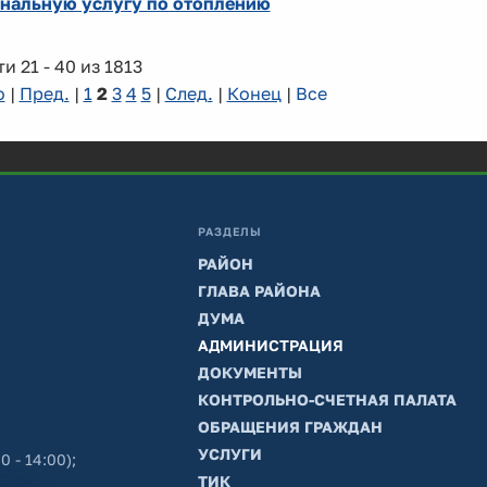
нальную услугу по отоплению
и 21 - 40 из 1813
о
|
Пред.
|
1
2
3
4
5
|
След.
|
Конец
|
Все
РАЗДЕЛЫ
РАЙОН
ГЛАВА РАЙОНА
ДУМА
АДМИНИСТРАЦИЯ
ДОКУМЕНТЫ
КОНТРОЛЬНО-СЧЕТНАЯ ПАЛАТА
ОБРАЩЕНИЯ ГРАЖДАН
УСЛУГИ
0 - 14:00);
ТИК