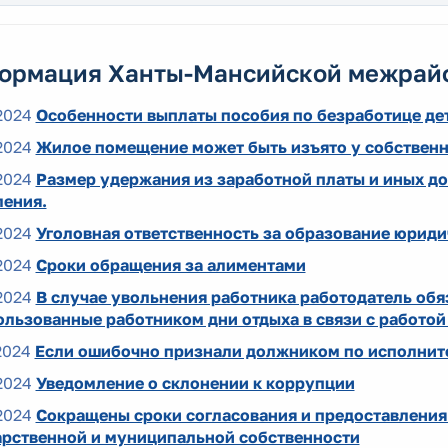
ормация Ханты-Мансийской межрай
2024
Особенности выплаты пособия по безработице де
2024
Жилое помещение может быть изъято у собствен
2024
Размер удержания из заработной платы и иных до
ления.
2024
Уголовная ответственность за образование юриди
2024
Сроки обращения за алиментами
2024
В случае увольнения работника работодатель об
льзованные работником дни отдыха в связи с работой
2024
Если ошибочно признали должником по исполнит
2024
Уведомление о склонении к коррупции
2024
Сокращены сроки согласования и предоставления
арственной и муниципальной собственности