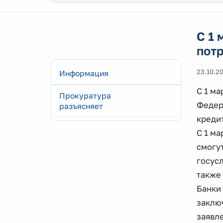
С 1 
пот
23.10.2
Информация
С 1 ма
Прокуратура
Федер
разъясняет
креди
С 1 ма
смогут
госус
также
Банки
заключ
заявл