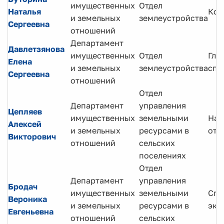
имущественных
Отдел
Наталья
Кон
и земельных
землеустройства
Сергеевна
отношений
Департамент
Давлетзянова
имущественных
Отдел
Гла
Елена
и земельных
землеустройства
спе
Сергеевна
отношений
Отдел
Департамент
управления
Цепляев
имущественных
земельными
Нач
Алексей
и земельных
ресурсами в
отд
Викторович
отношений
сельских
поселениях
Отдел
Департамент
управления
Бродач
имущественных
земельными
Спе
Вероника
и земельных
ресурсами в
экс
Евгеньевна
отношений
сельских