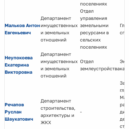
поселениях
Отдел
Департамент
управления
Мальков Антон
имущественных
земельными
Гла
Евгеньевич
и земельных
ресурсами в
спе
отношений
сельских
поселениях
Департамент
Неупокоева
имущественных
Отдел
Экс
Екатерина
и земельных
землеустройства
кат
Викторовна
отношений
Зам
гла
Ман
Департамент
Речапов
рай
строительства,
Руслан
-
дир
архитектуры и
Шаукатович
деп
ЖКХ
стр