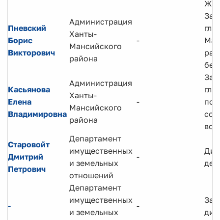
ЖК
Зам
Администрация
Пневский
гла
Ханты-
Борис
-
Ман
Мансийского
Викторович
рай
района
без
Зам
Администрация
Касьянова
гла
Ханты-
Елена
-
по
Мансийского
Владимировна
соц
района
воп
Департамент
Старовойт
имущественных
Дир
Дмитрий
-
и земельных
деп
Петрович
отношений
Департамент
имущественных
Зам
-
-
и земельных
дир