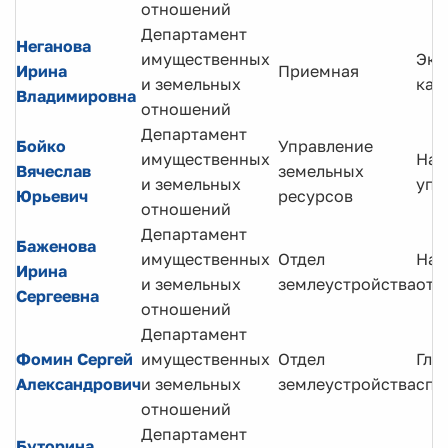
отношений
Департамент
Неганова
имущественных
Экс
Ирина
Приемная
и земельных
кат
Владимировна
отношений
Департамент
Бойко
Управление
имущественных
Нач
Вячеслав
земельных
и земельных
упр
Юрьевич
ресурсов
отношений
Департамент
Баженова
имущественных
Отдел
Нач
Ирина
и земельных
землеустройства
отд
Сергеевна
отношений
Департамент
Фомин Сергей
имущественных
Отдел
Гла
Александрович
и земельных
землеустройства
спе
отношений
Департамент
Буторина