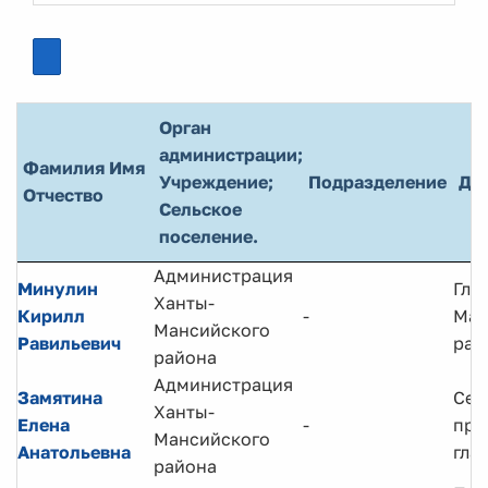
Орган
администрации;
Фамилия Имя
Учреждение;
Подразделение
До
Отчество
Сельское
поселение.
Администрация
Минулин
Гла
Ханты-
Кирилл
-
Ман
Мансийского
Равильевич
рай
района
Администрация
Замятина
Сек
Ханты-
Елена
-
при
Мансийского
Анатольевна
гла
района