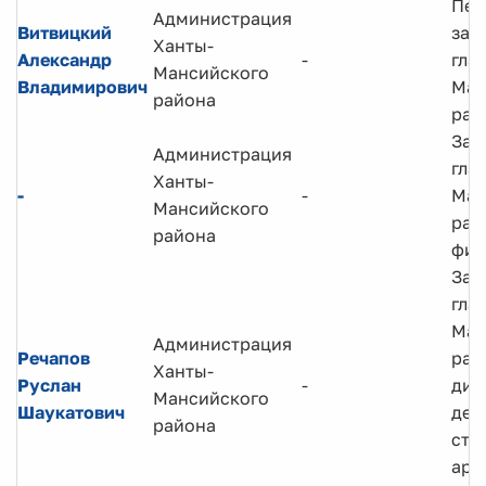
Пер
Администрация
Витвицкий
зам
Ханты-
Александр
-
гла
Мансийского
Владимирович
Ман
района
рай
Зам
Администрация
гла
Ханты-
-
-
Ман
Мансийского
рай
района
фин
Зам
гла
Ман
Администрация
Речапов
рай
Ханты-
Руслан
-
дир
Мансийского
Шаукатович
деп
района
стр
арх