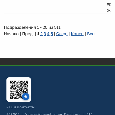
арх
ЖК
Подразделения 1 - 20 из 511
Начало | Пред. |
1
2
3
4
5
|
След.
|
Конец
|
Все
НАШИ КОНТАКТЫ
628002, г. Ханты-Мансийск, ул. Гагарина, д. 214