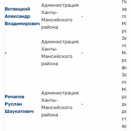
Пер
Администрация
Витвицкий
зам
Ханты-
Александр
-
гла
Мансийского
Владимирович
Ман
района
рай
Зам
Администрация
гла
Ханты-
-
-
Ман
Мансийского
рай
района
фин
Зам
гла
Ман
Администрация
Речапов
рай
Ханты-
Руслан
-
дир
Мансийского
Шаукатович
деп
района
стр
арх