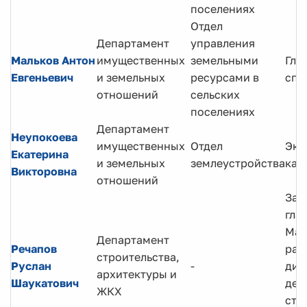
поселениях
Отдел
Департамент
управления
Мальков Антон
имущественных
земельными
Гла
Евгеньевич
и земельных
ресурсами в
спе
отношений
сельских
поселениях
Департамент
Неупокоева
имущественных
Отдел
Экс
Екатерина
и земельных
землеустройства
кат
Викторовна
отношений
Зам
гла
Ман
Департамент
Речапов
рай
строительства,
Руслан
-
дир
архитектуры и
Шаукатович
деп
ЖКХ
стр