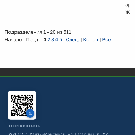
арх
ЖК
Подразделения 1 - 20 из 511
Начало | Пред. |
1
2
3
4
5
|
След.
|
Конец
|
Все
НАШИ КОНТАКТЫ
628002, г. Ханты-Мансийск, ул. Гагарина, д. 214