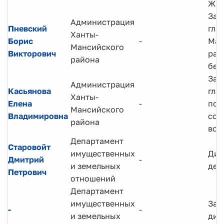
ЖК
Зам
Администрация
Пневский
гла
Ханты-
Борис
-
Ман
Мансийского
Викторович
рай
района
без
Зам
Администрация
Касьянова
гла
Ханты-
Елена
-
по
Мансийского
Владимировна
соц
района
воп
Департамент
Старовойт
имущественных
Дир
Дмитрий
-
и земельных
деп
Петрович
отношений
Департамент
имущественных
Зам
-
-
и земельных
дир