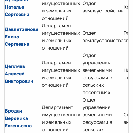
имущественных
Отдел
Наталья
Кон
и земельных
землеустройства
Сергеевна
отношений
Департамент
Давлетзянова
имущественных
Отдел
Гла
Елена
и земельных
землеустройства
спе
Сергеевна
отношений
Отдел
Департамент
управления
Цепляев
имущественных
земельными
Нач
Алексей
и земельных
ресурсами в
отд
Викторович
отношений
сельских
поселениях
Отдел
Департамент
управления
Бродач
имущественных
земельными
Спе
Вероника
и земельных
ресурсами в
экс
Евгеньевна
отношений
сельских