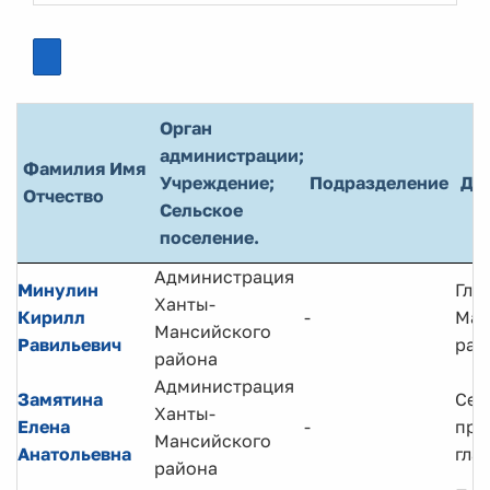
Орган
администрации;
Фамилия Имя
Учреждение;
Подразделение
До
Отчество
Сельское
поселение.
Администрация
Минулин
Гла
Ханты-
Кирилл
-
Ман
Мансийского
Равильевич
рай
района
Администрация
Замятина
Сек
Ханты-
Елена
-
при
Мансийского
Анатольевна
гла
района