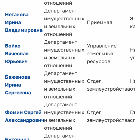
отношений
Департамент
Неганова
имущественных
Экс
Ирина
Приемная
и земельных
кат
Владимировна
отношений
Департамент
Бойко
Управление
имущественных
Нач
Вячеслав
земельных
и земельных
упр
Юрьевич
ресурсов
отношений
Департамент
Баженова
имущественных
Отдел
Нач
Ирина
и земельных
землеустройства
отд
Сергеевна
отношений
Департамент
Фомин Сергей
имущественных
Отдел
Гла
Александрович
и земельных
землеустройства
спе
отношений
Департамент
Буторина