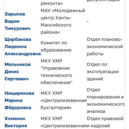
ремонта»
МАУ «Молодежный
Зарыпов
центр Ханты-
И
Вадим
-
Мансийского
д
Тимурович
района»
Щербакова
Отдел планово-
Комитет по
Э
Людмила
экономической
образованию
к
Александровна
работы
МКУ ХМР
Мельников
Отдел по
"Управление
Денис
эксплуатации
И
технического
Сергеевич
зданий
обеспечения"
Отдел
Нищерикова
МКУ ХМР
планирования и
В
Марина
«Централизованная
экономического
э
Фёдоровна
бухгалтерия»
анализа
Хоменок
МКУ ХМР
Отдел правовой
В
Виктория
«Централизованная
и кадровй