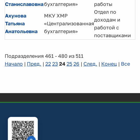
д
Станиславовна
бухгалтерия»
работы
Отдел по
Ахунова
МКУ ХМР
доходам и
В
Татьяна
«Централизованная
работой с
б
Анатольевна
бухгалтерия»
поставщиками
Подразделения 461 - 480 из 511
Начало
|
Пред.
|
22
23
24
25
26
|
След.
|
Конец
|
Все