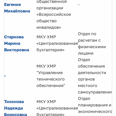
общественной
Евгения
-
П
организации
Михайловна
«Всероссийское
общество
инвалидов»
Отдел по
Старкова
МКУ ХМР
З
расчетам с
Марина
«Централизованная
н
физическими
Викторовна
бухгалтерия»
о
лицами
Отдел
МКУ ХМР
обеспечения
"Управление
деятельности
Э
-
технического
органов
к
обеспечения"
местного
самоуправления
Отдел
Тихонова
МКУ ХМР
планирования и
Надежда
«Централизованная
Э
экономического
Борисовна
бухгалтерия»