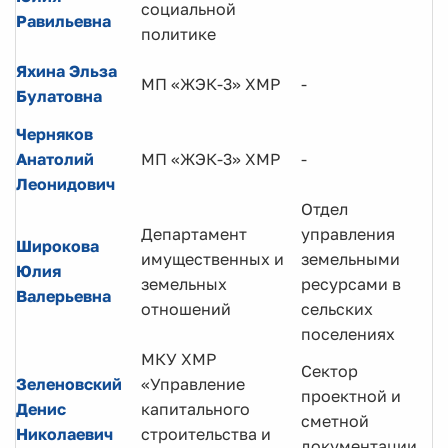
социальной
Равильевна
политике
Яхина Эльза
Н
МП «ЖЭК-3» ХМР
-
Булатовна
о
Черняков
Н
Анатолий
МП «ЖЭК-3» ХМР
-
о
Леонидович
Отдел
Департамент
управления
Широкова
имущественных и
земельными
С
Юлия
земельных
ресурсами в
э
Валерьевна
отношений
сельских
поселениях
МКУ ХМР
Сектор
Зеленовский
«Управление
проектной и
Г
Денис
капитального
сметной
с
Николаевич
строительства и
документации