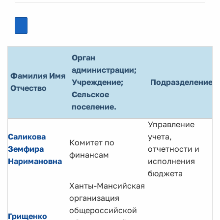
Орган
администрации;
Фамилия Имя
Учреждение;
Подразделение
Отчество
Сельское
поселение.
Управление
Саликова
учета,
Комитет по
Э
Земфира
отчетности и
финансам
к
Наримановна
исполнения
бюджета
Ханты-Мансийская
организация
общероссийской
Грищенко