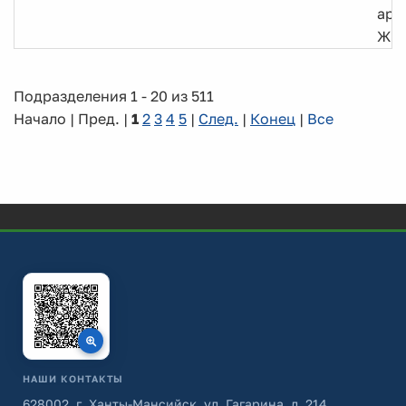
арх
ЖК
Подразделения 1 - 20 из 511
Начало | Пред. |
1
2
3
4
5
|
След.
|
Конец
|
Все
НАШИ КОНТАКТЫ
628002, г. Ханты-Мансийск, ул. Гагарина, д. 214