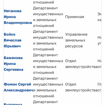
отношений
Департамент
Неганова
имущественных
Экс
Ирина
Приемная
и земельных
кат
Владимировна
отношений
Департамент
Бойко
Управление
имущественных
Нач
Вячеслав
земельных
и земельных
упр
Юрьевич
ресурсов
отношений
Департамент
Баженова
имущественных
Отдел
Нач
Ирина
и земельных
землеустройства
отд
Сергеевна
отношений
Департамент
Фомин Сергей
имущественных
Отдел
Гла
Александрович
и земельных
землеустройства
спе
отношений
Департамент
Буторина