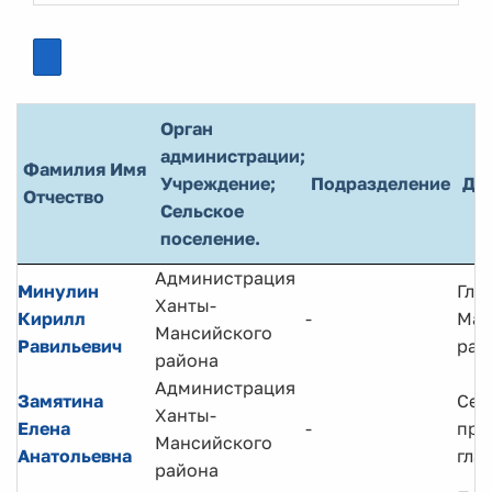
Орган
администрации;
Фамилия Имя
Учреждение;
Подразделение
До
Отчество
Сельское
поселение.
Администрация
Минулин
Гла
Ханты-
Кирилл
-
Ман
Мансийского
Равильевич
рай
района
Администрация
Замятина
Сек
Ханты-
Елена
-
при
Мансийского
Анатольевна
гла
района