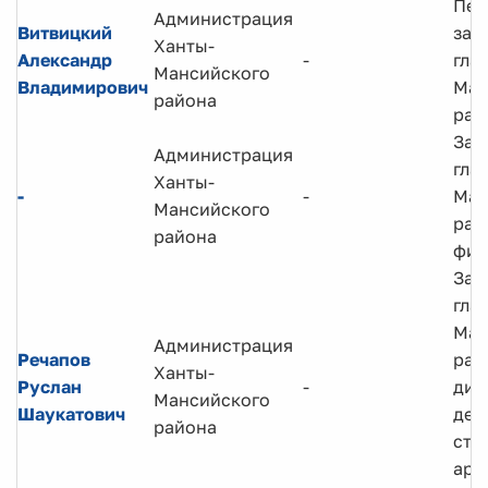
Пер
Администрация
Витвицкий
зам
Ханты-
Александр
-
гла
Мансийского
Владимирович
Ман
района
рай
Зам
Администрация
гла
Ханты-
-
-
Ман
Мансийского
рай
района
фин
Зам
гла
Ман
Администрация
Речапов
рай
Ханты-
Руслан
-
дир
Мансийского
Шаукатович
деп
района
стр
арх