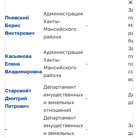
ЖК
Зам
Администрация
Пневский
гла
Ханты-
Борис
-
Ман
Мансийского
Викторович
рай
района
без
Зам
Администрация
Касьянова
гла
Ханты-
Елена
-
по
Мансийского
Владимировна
соц
района
воп
Департамент
Старовойт
имущественных
Дир
Дмитрий
-
и земельных
деп
Петрович
отношений
Департамент
имущественных
Зам
-
-
и земельных
дир