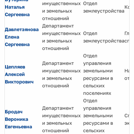
имущественных
Отдел
Наталья
Кон
и земельных
землеустройства
Сергеевна
отношений
Департамент
Давлетзянова
имущественных
Отдел
Гла
Елена
и земельных
землеустройства
спе
Сергеевна
отношений
Отдел
Департамент
управления
Цепляев
имущественных
земельными
Нач
Алексей
и земельных
ресурсами в
отд
Викторович
отношений
сельских
поселениях
Отдел
Департамент
управления
Бродач
имущественных
земельными
Спе
Вероника
и земельных
ресурсами в
экс
Евгеньевна
отношений
сельских