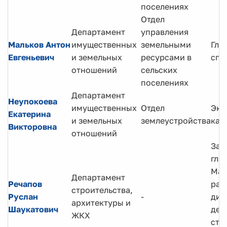
поселениях
Отдел
Департамент
управления
Мальков Антон
имущественных
земельными
Гла
Евгеньевич
и земельных
ресурсами в
спе
отношений
сельских
поселениях
Департамент
Неупокоева
имущественных
Отдел
Экс
Екатерина
и земельных
землеустройства
кат
Викторовна
отношений
Зам
гла
Ман
Департамент
Речапов
рай
строительства,
Руслан
-
дир
архитектуры и
Шаукатович
деп
ЖКХ
стр