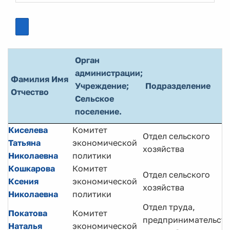
Орган
администрации;
Фамилия Имя
Учреждение;
Подразделение
Отчество
Сельское
поселение.
Киселева
Комитет
Отдел сельского
Татьяна
экономической
хозяйства
Николаевна
политики
Кошкарова
Комитет
Отдел сельского
Ксения
экономической
хозяйства
Николаевна
политики
Отдел труда,
Покатова
Комитет
предпринимательств
Наталья
экономической