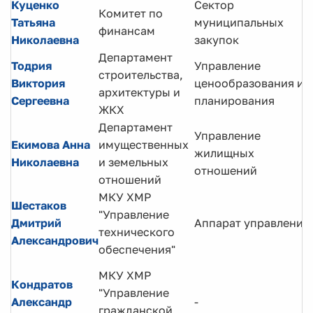
Куценко
Сектор
Комитет по
Татьяна
муниципальных
финансам
Николаевна
закупок
Департамент
Тодрия
Управление
строительства,
Виктория
ценообразования и
архитектуры и
Сергеевна
планирования
ЖКХ
Департамент
Управление
Екимова Анна
имущественных
жилищных
Николаевна
и земельных
отношений
отношений
МКУ ХМР
Шестаков
"Управление
Дмитрий
Аппарат управления
технического
Александрович
обеспечения"
МКУ ХМР
Кондратов
"Управление
Александр
-
гражданской