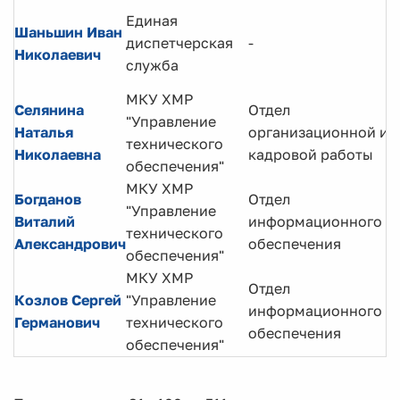
Единая
Шаньшин Иван
диспетчерская
-
Николаевич
служба
МКУ ХМР
Селянина
Отдел
"Управление
Наталья
организационной и
технического
Николаевна
кадровой работы
обеспечения"
МКУ ХМР
Богданов
Отдел
"Управление
Виталий
информационного
технического
Александрович
обеспечения
обеспечения"
МКУ ХМР
Отдел
Козлов Сергей
"Управление
информационного
Германович
технического
обеспечения
обеспечения"