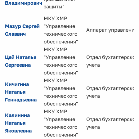
Владимирович
защиты"
МКУ ХМР
Мазур Сергей
"Управление
Аппарат управления
Славвич
технического
обеспечения"
МКУ ХМР
Цей Наталья
"Управление
Отдел бухгалтерског
Сергеевна
технического
учета
обеспечения"
МКУ ХМР
Кичигина
"Управление
Отдел бухгалтерског
Наталья
технического
учета
Геннадьевна
обеспечения"
МКУ ХМР
Калинина
"Управление
Отдел бухгалтерског
Наталья
технического
учета
Яковлевна
обеспечения"