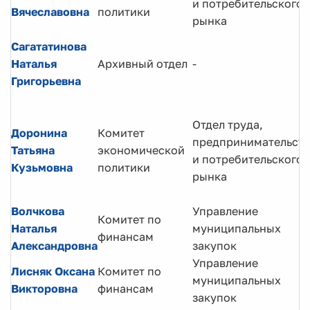
и потребительского
Вячеславовна
политики
рынка
Сагататинова
Наталья
Архивный отдел
-
Григорьевна
Отдел труда,
Доронина
Комитет
предпринимательств
Татьяна
экономической
и потребительского
Кузьмовна
политики
рынка
Волчкова
Управление
Комитет по
Наталья
муниципальных
финансам
Александровна
закупок
Управление
Лисняк Оксана
Комитет по
муниципальных
Викторовна
финансам
закупок