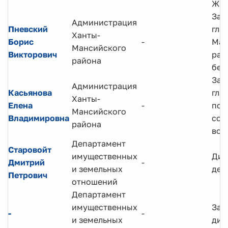
ЖК
Зам
Администрация
Пневский
гла
Ханты-
Борис
-
Ман
Мансийского
Викторович
рай
района
без
Зам
Администрация
Касьянова
гла
Ханты-
Елена
-
по
Мансийского
Владимировна
соц
района
воп
Департамент
Старовойт
имущественных
Дир
Дмитрий
-
и земельных
деп
Петрович
отношений
Департамент
имущественных
Зам
-
-
и земельных
дир