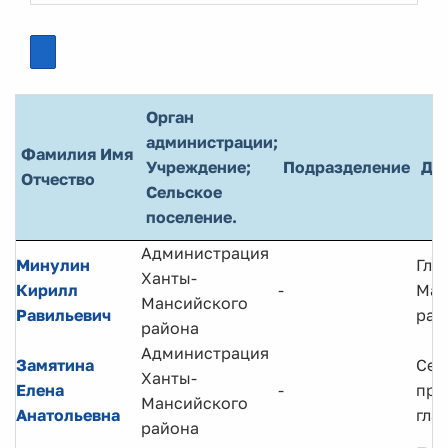
Орган
администрации;
Фамилия Имя
Учреждение;
Подразделение
До
Отчество
Сельское
поселение.
Администрация
Минулин
Гла
Ханты-
Кирилл
-
Ман
Мансийского
Равильевич
рай
района
Администрация
Замятина
Сек
Ханты-
Елена
-
при
Мансийского
Анатольевна
гла
района