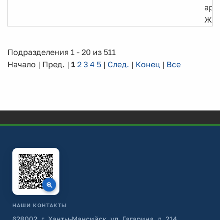
арх
ЖК
Подразделения 1 - 20 из 511
Начало | Пред. |
1
2
3
4
5
|
След.
|
Конец
|
Все
НАШИ КОНТАКТЫ
628002, г. Ханты-Мансийск, ул. Гагарина, д. 214