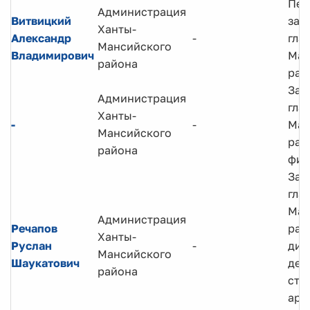
Пер
Администрация
Витвицкий
зам
Ханты-
Александр
-
гла
Мансийского
Владимирович
Ман
района
рай
Зам
Администрация
гла
Ханты-
-
-
Ман
Мансийского
рай
района
фин
Зам
гла
Ман
Администрация
Речапов
рай
Ханты-
Руслан
-
дир
Мансийского
Шаукатович
деп
района
стр
арх