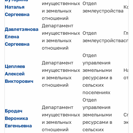
имущественных
Отдел
Наталья
Кон
и земельных
землеустройства
Сергеевна
отношений
Департамент
Давлетзянова
имущественных
Отдел
Гла
Елена
и земельных
землеустройства
спе
Сергеевна
отношений
Отдел
Департамент
управления
Цепляев
имущественных
земельными
Нач
Алексей
и земельных
ресурсами в
отд
Викторович
отношений
сельских
поселениях
Отдел
Департамент
управления
Бродач
имущественных
земельными
Спе
Вероника
и земельных
ресурсами в
экс
Евгеньевна
отношений
сельских