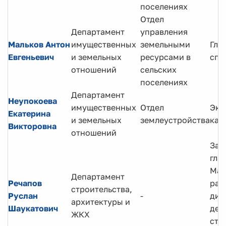
поселениях
Отдел
Департамент
управления
Мальков Антон
имущественных
земельными
Гла
Евгеньевич
и земельных
ресурсами в
спе
отношений
сельских
поселениях
Департамент
Неупокоева
имущественных
Отдел
Экс
Екатерина
и земельных
землеустройства
кат
Викторовна
отношений
Зам
гла
Ман
Департамент
Речапов
рай
строительства,
Руслан
-
дир
архитектуры и
Шаукатович
деп
ЖКХ
стр