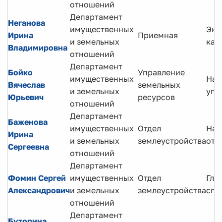
отношений
Департамент
Неганова
имущественных
Экс
Ирина
Приемная
и земельных
кат
Владимировна
отношений
Департамент
Бойко
Управление
имущественных
Нач
Вячеслав
земельных
и земельных
упр
Юрьевич
ресурсов
отношений
Департамент
Баженова
имущественных
Отдел
Нач
Ирина
и земельных
землеустройства
отд
Сергеевна
отношений
Департамент
Фомин Сергей
имущественных
Отдел
Гла
Александрович
и земельных
землеустройства
спе
отношений
Департамент
Буторина