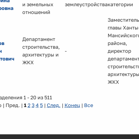
рина
и земельных
землеустройства
категории
ровна
отношений
Заместитель
главы Ханты
Мансийског
Департамент
ов
района,
строительства,
н
-
директор
архитектуры и
тович
департамен
ЖКХ
строительст
архитектуры
ЖКХ
деления 1 - 20 из 511
 | Пред. |
1
2
3
4
5
|
След.
|
Конец
|
Все