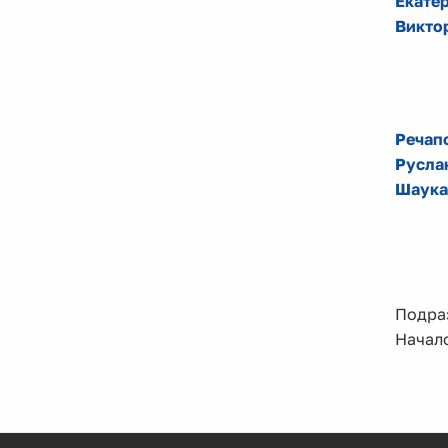
Екате
Викто
Речап
Русла
Шаука
Подраз
Начало