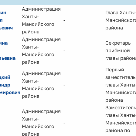
Администрация
ин
Глава Ханты
Ханты-
л
-
Мансийског
Мансийского
ьевич
района
района
Администрация
ина
Секретарь
Ханты-
-
приёмной
Мансийского
льевна
главы район
района
Первый
Администрация
цкий
заместитель
Ханты-
андр
-
главы Ханты
Мансийского
мирович
Мансийског
района
района
Заместитель
Администрация
главы Ханты
Ханты-
-
Мансийског
Мансийского
района по
района