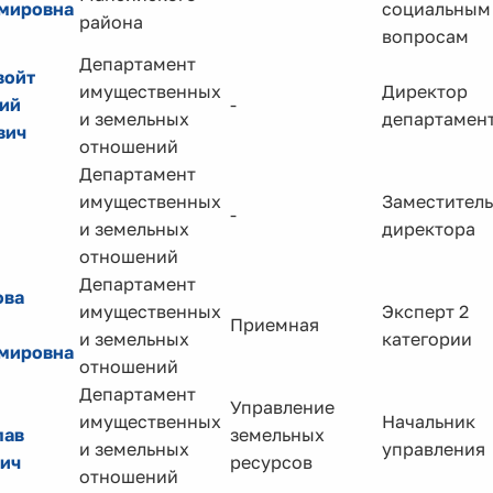
мировна
социальным
района
вопросам
Департамент
войт
имущественных
Директор
ий
-
и земельных
департамен
вич
отношений
Департамент
имущественных
Заместитель
-
и земельных
директора
отношений
Департамент
ова
имущественных
Эксперт 2
Приемная
и земельных
категории
мировна
отношений
Департамент
Управление
имущественных
Начальник
лав
земельных
и земельных
управления
ич
ресурсов
отношений