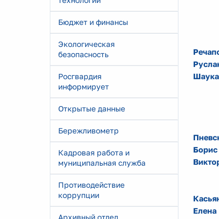
технологии
Бюджет и финансы
Экологическая
Речап
безопасность
Русла
Шаука
Росгвардия
информирует
Открытые данные
Бережливометр
Пневс
Борис
Кадровая работа и
Викто
муниципальная служба
Противодействие
коррупции
Касья
Елена
Архивный отдел