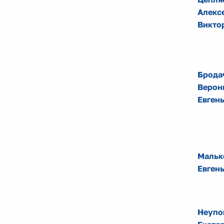
Алекс
Викто
Брода
Верон
Евген
Мальк
Евген
Неупо