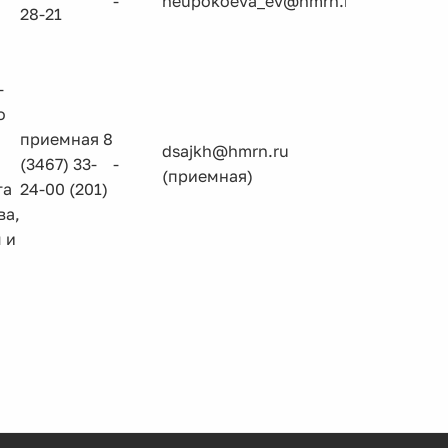
-
neupokoeva_ev@hmrn.ru
28-21
-
о
приемная 8
dsajkh@hmrn.ru
(3467) 33-
-
(приемная)
та
24-00 (201)
ва,
 и