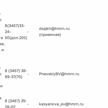
-
о
8(3467)33-
dsajkh@hmrn.ru
24-
-
(приемная)
та
00(дол.201)
ва,
 и
-
8 (3467) 38-
о
-
PnevskiyBV@hmrn.ru
89-37(70)
ти
а
8 (3467) 35-
-
kasyanova_ev@hmrn.ru
28-02