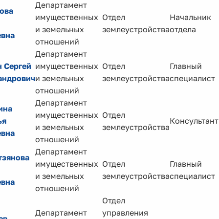
Департамент
ова
имущественных
Отдел
Начальник
и земельных
землеустройства
отдела
евна
отношений
Департамент
 Сергей
имущественных
Отдел
Главный
андрович
и земельных
землеустройства
специалист
отношений
Департамент
ина
имущественных
Отдел
ья
Консультант
и земельных
землеустройства
евна
отношений
Департамент
тзянова
имущественных
Отдел
Главный
и земельных
землеустройства
специалист
евна
отношений
Отдел
Департамент
управления
ев