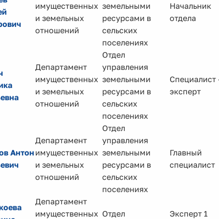
имущественных
земельными
Начальник
ей
и земельных
ресурсами в
отдела
рович
отношений
сельских
поселениях
Отдел
Департамент
управления
ч
имущественных
земельными
Специалист 
ика
и земельных
ресурсами в
эксперт
ьевна
отношений
сельских
поселениях
Отдел
Департамент
управления
ов Антон
имущественных
земельными
Главный
ьевич
и земельных
ресурсами в
специалист
отношений
сельских
поселениях
Департамент
коева
имущественных
Отдел
Эксперт 1