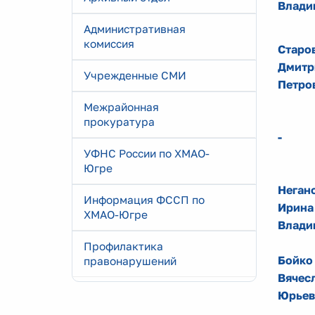
Влади
Административная
комиссия
Старо
Дмитр
Учрежденные СМИ
Петро
Межрайонная
прокуратура
-
УФНС России по ХМАО-
Югре
Неган
Информация ФССП по
Ирина
ХМАО-Югре
Влади
Профилактика
Бойко
правонарушений
Вячес
Юрьев