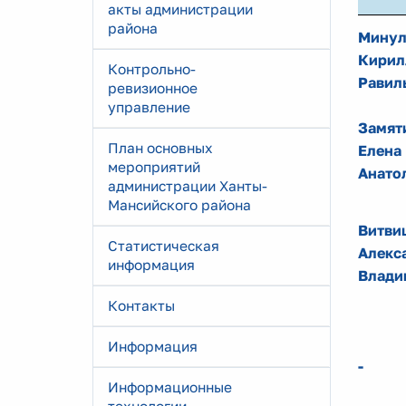
акты администрации
района
Минул
Кирил
Контрольно-
Равил
ревизионное
управление
Замят
План основных
Елена
мероприятий
Анато
администрации Ханты-
Мансийского района
Витви
Статистическая
Алекс
информация
Влади
Контакты
Информация
-
Информационные