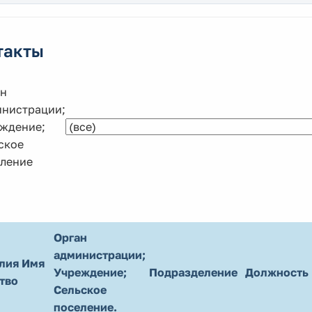
такты
н
нистрации;
ждение;
ское
ление
Орган
администрации;
лия Имя
Учреждение;
Подразделение
Должность
тво
Сельское
поселение.