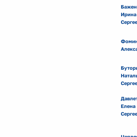
Бажен
Ирина
Серге
Фомин
Алекс
Бутор
Натал
Серге
Давле
Елена
Серге
Цепля