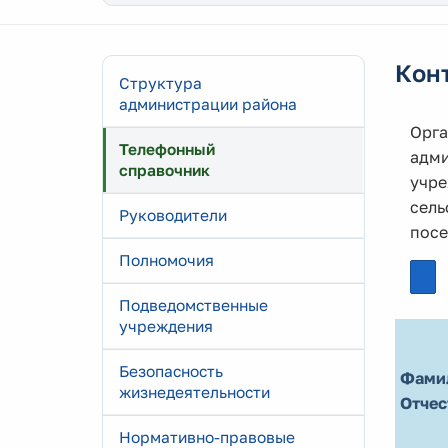
Кон
Структура
администрации района
Орга
Телефонный
адми
справочник
учре
сель
Руководители
посе
Полномочия
Подведомственные
учреждения
Безопасность
Фами
жизнедеятельности
Отчес
Нормативно-правовые