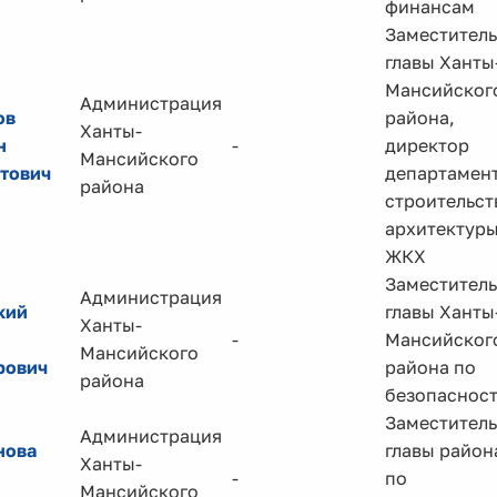
финансам
Заместитель
главы Ханты
Мансийског
Администрация
ов
района,
Ханты-
н
-
директор
Мансийского
тович
департамен
района
строительст
архитектуры
ЖКХ
Заместитель
Администрация
кий
главы Ханты
Ханты-
-
Мансийског
Мансийского
рович
района по
района
безопаснос
Заместитель
Администрация
нова
главы район
Ханты-
-
по
Мансийского