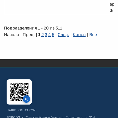
арх
ЖК
Подразделения 1 - 20 из 511
Начало | Пред. |
1
2
3
4
5
|
След.
|
Конец
|
Все
НАШИ КОНТАКТЫ
628002, г. Ханты-Мансийск, ул. Гагарина, д. 214