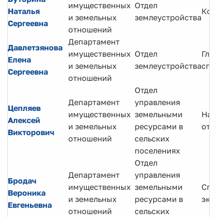
имущественных
Отдел
Наталья
Кон
и земельных
землеустройства
Сергеевна
отношений
Департамент
Давлетзянова
имущественных
Отдел
Гла
Елена
и земельных
землеустройства
спе
Сергеевна
отношений
Отдел
Департамент
управления
Цепляев
имущественных
земельными
Нач
Алексей
и земельных
ресурсами в
отд
Викторович
отношений
сельских
поселениях
Отдел
Департамент
управления
Бродач
имущественных
земельными
Спе
Вероника
и земельных
ресурсами в
экс
Евгеньевна
отношений
сельских