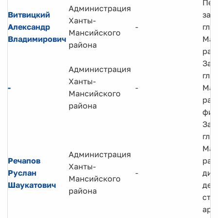
Пер
Администрация
Витвицкий
зам
Ханты-
Александр
-
гла
Мансийского
Владимирович
Ман
района
рай
Зам
Администрация
гла
Ханты-
-
-
Ман
Мансийского
рай
района
фин
Зам
гла
Ман
Администрация
Речапов
рай
Ханты-
Руслан
-
дир
Мансийского
Шаукатович
деп
района
стр
арх