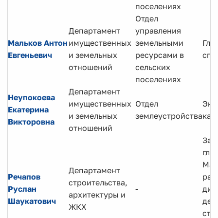
поселениях
Отдел
Департамент
управления
Мальков Антон
имущественных
земельными
Гла
Евгеньевич
и земельных
ресурсами в
спе
отношений
сельских
поселениях
Департамент
Неупокоева
имущественных
Отдел
Экс
Екатерина
и земельных
землеустройства
кат
Викторовна
отношений
Зам
гла
Ман
Департамент
Речапов
рай
строительства,
Руслан
-
дир
архитектуры и
Шаукатович
деп
ЖКХ
стр