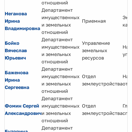
отношений
Департамент
Неганова
имущественных
Экс
Ирина
Приемная
и земельных
кат
Владимировна
отношений
Департамент
Бойко
Управление
имущественных
Нач
Вячеслав
земельных
и земельных
упр
Юрьевич
ресурсов
отношений
Департамент
Баженова
имущественных
Отдел
Нач
Ирина
и земельных
землеустройства
отд
Сергеевна
отношений
Департамент
Фомин Сергей
имущественных
Отдел
Гла
Александрович
и земельных
землеустройства
спе
отношений
Департамент
Буторина