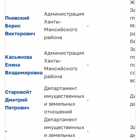
ЖК
Зам
Администрация
Пневский
гла
Ханты-
Борис
-
Ман
Мансийского
Викторович
рай
района
без
Зам
Администрация
Касьянова
гла
Ханты-
Елена
-
по
Мансийского
Владимировна
соц
района
воп
Департамент
Старовойт
имущественных
Дир
Дмитрий
-
и земельных
деп
Петрович
отношений
Департамент
имущественных
Зам
-
-
и земельных
дир