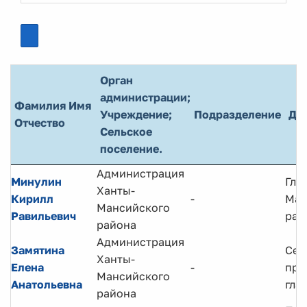
Орган
администрации;
Фамилия Имя
Учреждение;
Подразделение
До
Отчество
Сельское
поселение.
Администрация
Минулин
Гла
Ханты-
Кирилл
-
Ман
Мансийского
Равильевич
рай
района
Администрация
Замятина
Сек
Ханты-
Елена
-
при
Мансийского
Анатольевна
гла
района