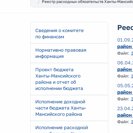
Реестр расходных обязательств Ханты-Мансий
Рее
Сведения о комитете
по финансам
01.09.
район 
Нормативно правовая
Файл:
информация
06.04.
район 
Проект бюджета
Ханты-Мансийского
Файл:
района и отчет об
05.05.
исполнении бюджета
район 
Файл:
Исполнение доходной
части бюджета Ханты-
23.04.
Мансийского района
район 
Файл:
Исполнение расходной