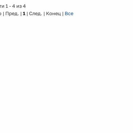
и 1 - 4 из 4
 | Пред. |
1
| След. | Конец
|
Все