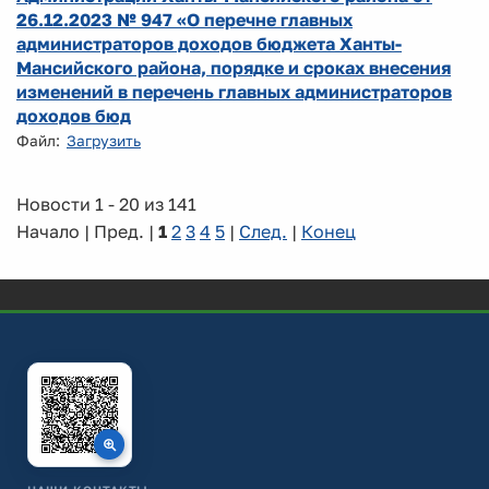
26.12.2023 № 947 «О перечне главных
администраторов доходов бюджета Ханты-
Мансийского района, порядке и сроках внесения
изменений в перечень главных администраторов
доходов бюд
Файл:
Загрузить
Новости 1 - 20 из 141
Начало | Пред. |
1
2
3
4
5
|
След.
|
Конец