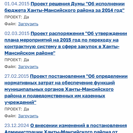
01.04.2015
Проект решения Думы "Об исполнении
бюджета Ханты-Мансийского района за 2014 год"
ПРОЕКТ: Да
Файл:
Загрузить
02.03.2015
Проект распоряжения "Об утверждении
плана мероприятий на 2015 год по переходу на
контрактную систему в сфере закупок в Ханты-
Мансийском районе"
ПРОЕКТ: Да
Файл:
Загрузить
27.02.2015
Проект постановления "Об определении
нормативных затрат на обеспечение функций
муниципальных органов Ханты-Мансийского
района и подведомственных им казенных
учреждений"
ПРОЕКТ: Да
Файл:
Загрузить
23.12.2024
О внесении изменений в постановления
Администрации Ханты-Мансийского района от