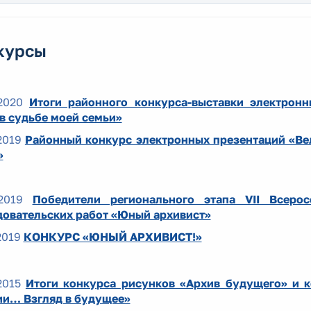
курсы
2020
Итоги районного конкурса-выставки электронн
в судьбе моей семьи»
2019
Районный конкурс электронных презентаций «Вел
»
2019
Победители регионального этапа VII Всеро
довательских работ «Юный архивист»
2019
КОНКУРС «ЮНЫЙ АРХИВИСТ!»
2015
Итоги конкурса рисунков «Архив будущего» и 
ии… Взгляд в будущее»