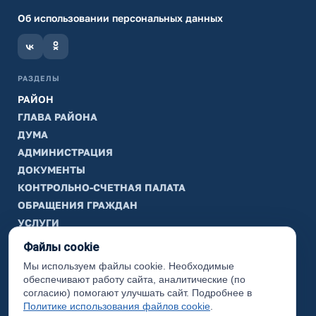
Об использовании персональных данных
РАЗДЕЛЫ
РАЙОН
ГЛАВА РАЙОНА
ДУМА
АДМИНИСТРАЦИЯ
ДОКУМЕНТЫ
КОНТРОЛЬНО-СЧЕТНАЯ ПАЛАТА
ОБРАЩЕНИЯ ГРАЖДАН
УСЛУГИ
ТИК
Файлы cookie
Мы используем файлы cookie. Необходимые
ИНФОРМАЦИЯ
обеспечивают работу сайта, аналитические (по
Законодательная карта
согласию) помогают улучшать сайт. Подробнее в
Политике использования файлов cookie
.
Карта сайта