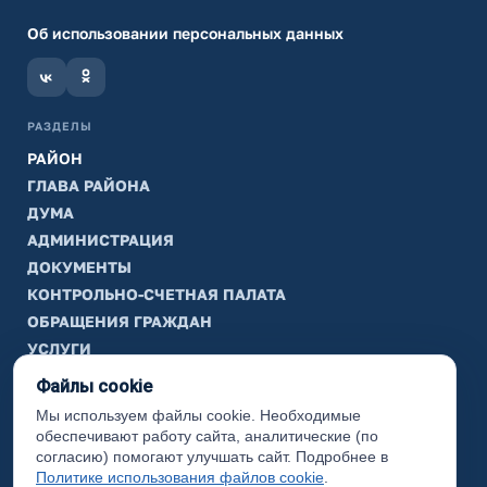
Об использовании персональных данных
РАЗДЕЛЫ
РАЙОН
ГЛАВА РАЙОНА
ДУМА
АДМИНИСТРАЦИЯ
ДОКУМЕНТЫ
КОНТРОЛЬНО-СЧЕТНАЯ ПАЛАТА
ОБРАЩЕНИЯ ГРАЖДАН
УСЛУГИ
ТИК
Файлы cookie
Мы используем файлы cookie. Необходимые
ИНФОРМАЦИЯ
обеспечивают работу сайта, аналитические (по
Законодательная карта
согласию) помогают улучшать сайт. Подробнее в
Политике использования файлов cookie
.
Карта сайта